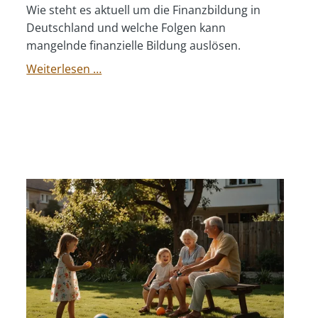
Wie steht es aktuell um die Finanzbildung in
Deutschland und welche Folgen kann
mangelnde finanzielle Bildung auslösen.
Finanzbildung
Weiterlesen …
–
warum
sie
so
wichtig
ist
und
welche
Konsequenzen
aus
einem
Mangel
folgen