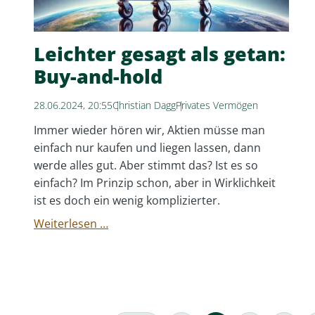
Leichter gesagt als getan:
Buy-and-hold
28.06.2024, 20:55
Christian Dagg
Privates Vermögen
Immer wieder hören wir, Aktien müsse man
einfach nur kaufen und liegen lassen, dann
werde alles gut. Aber stimmt das? Ist es so
einfach? Im Prinzip schon, aber in Wirklichkeit
ist es doch ein wenig komplizierter.
Leichter
Weiterlesen …
gesagt
als
getan:
Buy-
and-