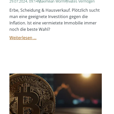
29.07.2024, 09:14
Maximilian Worm
Privates Vermögen
Erbe, Scheidung & Hausverkauf. Plötzlich sucht
man eine geeignete Investition gegen die
Inflation. Ist eine vermietete Immobilie immer
noch die beste Wahl?
Immobilie
Weiterlesen …
in
Düsseldorf
-
eine
gute
Geldanlage?