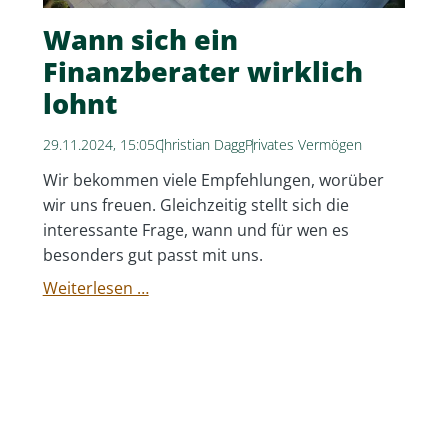
Wann sich ein
Finanzberater wirklich
lohnt
29.11.2024, 15:05
Christian Dagg
Privates Vermögen
Wir bekommen viele Empfehlungen, worüber
wir uns freuen. Gleichzeitig stellt sich die
interessante Frage, wann und für wen es
besonders gut passt mit uns.
Wann
Weiterlesen …
sich
ein
Finanzberater
wirklich
lohnt