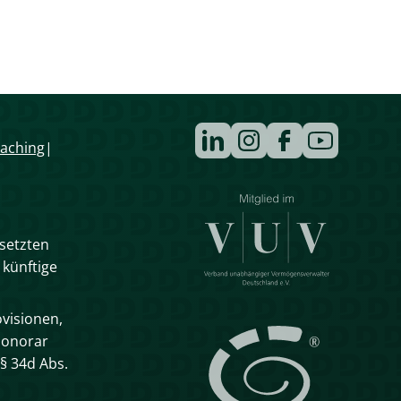
Navigation
aching
überspringen
esetzten
 künftige
visionen,
Honorar
§ 34d Abs.