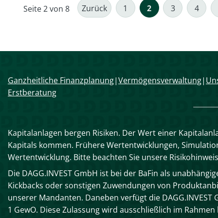
Zurück
1
2
3
4
Seite 2 von 8
hold
Navigation
Ganzheitliche Finanzplanung
Vermögensverwaltung
Uns
überspringen
Erstberatung
Kapitalanlagen bergen Risiken. Der Wert einer Kapitalanl
Kapitals kommen. Frühere Wertentwicklungen, Simulatione
Wertentwicklung. Bitte beachten Sie unsere Risikohinwei
Die DAGG.INVEST GmbH ist bei der BaFin als unabhängiger
Kickbacks oder sonstigen Zuwendungen von Produktanbie
unserer Mandanten. Daneben verfügt die DAGG.INVEST G
1 GewO. Diese Zulassung wird ausschließlich im Rahme