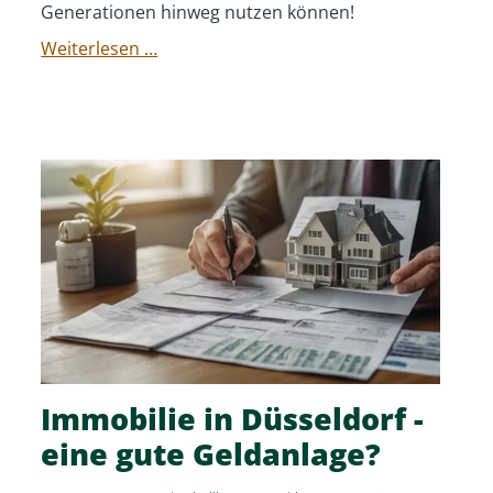
Generationen hinweg nutzen können!
Nießbrauch
Weiterlesen …
-
Ein
starkes
Instrument
für
Steuereffizienz
bei
Ihrer
Vermögensübertragung
Immobilie in Düsseldorf -
eine gute Geldanlage?