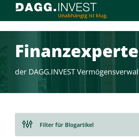
Finanz­experte
der DAGG.INVEST Vermögensverwal
Filterbereich
Filter für Blogartikel
aus-
oder
einklappen