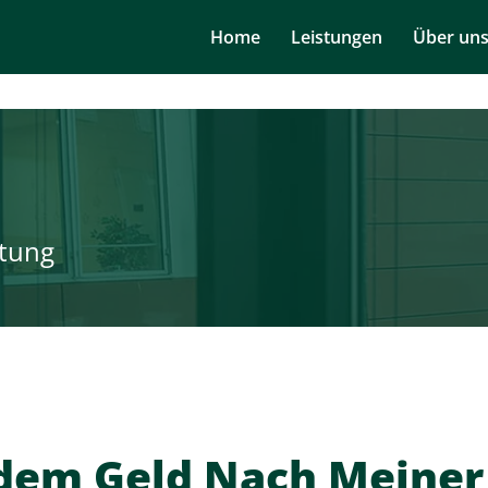
Navigation
Home
Leistungen
Über un
überspringen
tung
dem Geld Nach Meiner