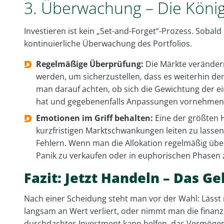
3. Überwachung – Die König
Investieren ist kein „Set-and-Forget“-Prozess. Sobald 
kontinuierliche Überwachung des Portfolios.
Regelmäßige Überprüfung:
Die Märkte verändern
werden, um sicherzustellen, dass es weiterhin den
man darauf achten, ob sich die Gewichtung der 
hat und gegebenenfalls Anpassungen vornehmen
Emotionen im Griff behalten:
Eine der größten H
kurzfristigen Marktschwankungen leiten zu lassen
Fehlern. Wenn man die Allokation regelmäßig überp
Panik zu verkaufen oder in euphorischen Phasen z
Fazit: Jetzt Handeln – Das Ge
Nach einer Scheidung steht man vor der Wahl: Lässt
langsam an Wert verliert, oder nimmt man die finanzie
durchdachtes Investment kann helfen, das Vermögen