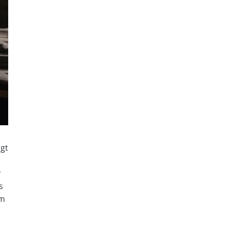
ngt
r
s
em