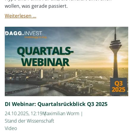
wollen, was gerade passiert.
Erleben
Weiterlesen …
wir
gerade
eine
Börsenblase?
DI Webinar: Quartalsrückblick Q3 2025
24.10.2025, 12:19
Maximilian Worm
Stand der Wissenschaft
Video