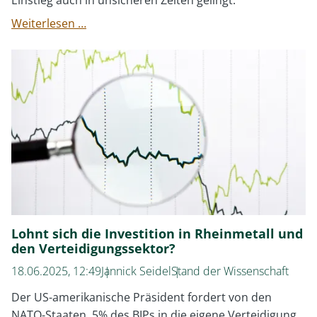
Einstieg auch in unsicheren Zeiten gelingt.
Was
Weiterlesen …
tun
mit
einem
großen
Einmalbeitrag?
Lohnt sich die Investition in Rheinmetall und
den Verteidigungssektor?
18.06.2025, 12:49
Jannick Seidel
Stand der Wissenschaft
Der US-amerikanische Präsident fordert von den
NATO-Staaten, 5% des BIPs in die eigene Verteidigung