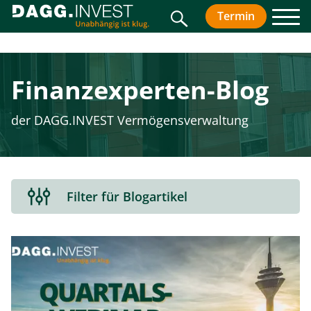
Suche
Termin
vereinbar
Men
Finanz­experten-Blog
der DAGG.INVEST Vermögensverwaltung
Filterbereich
Filter für Blogartikel
aus-
oder
einklappen