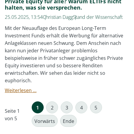
Private Equity für alle? Warum ELTIFs nicht
halten, was sie versprechen.
25.05.2025, 13:54
Christian Dagg
Stand der Wissenschaft
Mit der Neuauflage des European Long-Term
Investment Funds erhält die Werbung für alternative
Anlageklassen neuen Schwung. Dem Anschein nach
kann nun jeder Privatanleger problemlos
beispielsweise in früher schwer zugängliches Private
Equity investieren und so bessere Renditen
erwirtschaften. Wir sehen das leider nicht so
euphorisch.
Private
Weiterlesen …
Equity
für
1
2
3
4
5
Seite 1
alle?
von 5
Warum
Vorwärts
Ende
ELTIFs