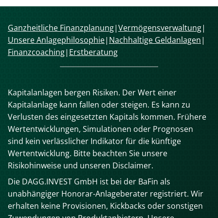
nicht
halten,
was
Navigation
Ganzheitliche Finanzplanung
Vermögensverwaltung
sie
überspringen
Unsere Anlagephilosophie
Nachhaltige Geldanlagen
versprechen.
Finanzcoaching
Erstberatung
Kapitalanlagen bergen Risiken. Der Wert einer
Kapitalanlage kann fallen oder steigen. Es kann zu
Verlusten des eingesetzten Kapitals kommen. Frühere
Wertentwicklungen, Simulationen oder Prognosen
sind kein verlässlicher Indikator für die künftige
Wertentwicklung. Bitte beachten Sie unsere
Risikohinweise und unseren Disclaimer.
Die DAGG.INVEST GmbH ist bei der BaFin als
unabhängiger Honorar-Anlageberater registriert. Wir
erhalten keine Provisionen, Kickbacks oder sonstigen
Zuwendungen von Produktanbietern. Unsere