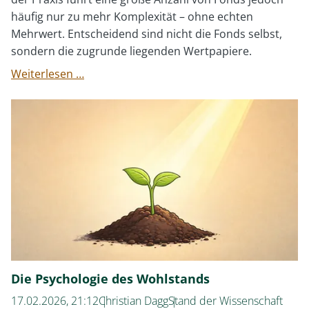
häufig nur zu mehr Komplexität – ohne echten
Mehrwert. Entscheidend sind nicht die Fonds selbst,
sondern die zugrunde liegenden Wertpapiere.
Achtung
Weiterlesen …
vor
unnötiger
Komplexität
Die Psychologie des Wohlstands
17.02.2026, 21:12
Christian Dagg
Stand der Wissenschaft