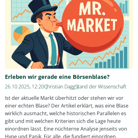
ich
vernünftige
Renditeerwartungen?
Erleben wir gerade eine Börsenblase?
26.10.2025, 12:20
Christian Dagg
Stand der Wissenschaft
Ist der aktuelle Markt überhitzt oder stehen wir vor
einer echten Blase? Der Artikel erklärt, was eine Blase
wirklich ausmacht, welche historischen Parallelen es
gibt und mit welchen Kriterien sich die Lage heute
einordnen lässt. Eine nüchterne Analyse jenseits von
Hype und Panik. Für alle, die fundiert einordnen