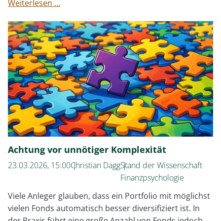
DI
Weiterlesen …
Webinar:
Quartalsrückblick
Q1
2026
Achtung vor unnötiger Komplexität
23.03.2026, 15:00
Christian Dagg
Stand der Wissenschaft
Finanzpsychologie
Viele Anleger glauben, dass ein Portfolio mit möglichst
vielen Fonds automatisch besser diversifiziert ist. In
der Praxis führt eine große Anzahl von Fonds jedoch