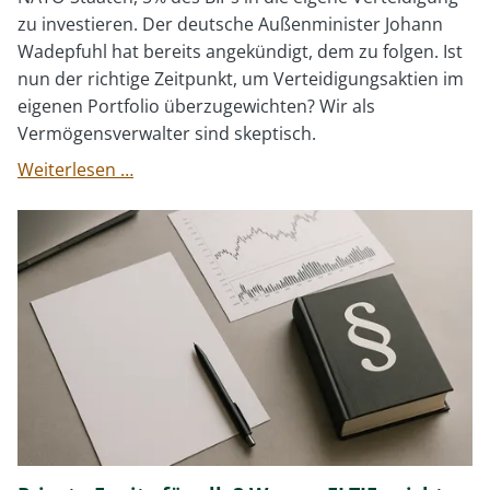
zu investieren. Der deutsche Außenminister Johann
Wadepfuhl hat bereits angekündigt, dem zu folgen. Ist
nun der richtige Zeitpunkt, um Verteidigungsaktien im
eigenen Portfolio überzugewichten? Wir als
Vermögensverwalter sind skeptisch.
Lohnt
Weiterlesen …
sich
die
Investition
in
Rheinmetall
und
den
Verteidigungssektor?