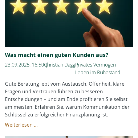
Chart
der
letzten
zehn
Jahre?
Was macht einen guten Kunden aus?
23.09.2025, 16:50
Christian Dagg
Privates Vermögen
Leben im Ruhestand
Gute Beratung lebt vom Austausch. Offenheit, klare
Fragen und Vertrauen führen zu besseren
Entscheidungen – und am Ende profitieren Sie selbst
am meisten. Erfahren Sie, warum Kommunikation der
Schlüssel zu erfolgreicher Finanzplanung ist.
Was
Weiterlesen …
macht