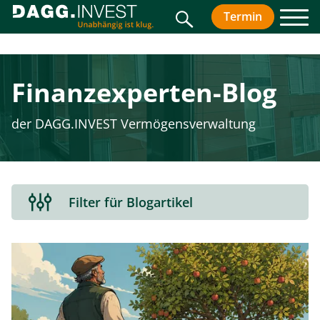
Suche
Termin
vereinbar
Men
Finanz­experten-Blog
der DAGG.INVEST Vermögensverwaltung
Filterbereich
Filter für Blogartikel
aus-
oder
einklappen