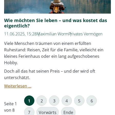
Wie möchten Sie leben – und was kostet das
eigentlich?
11.06.2025, 15:28
Maximilian Worm
Privates Vermögen
Viele Menschen träumen von einem erfüllten
Ruhestand: Reisen, Zeit für die Familie, vielleicht ein
kleines Ferienhaus oder ein lang aufgeschobenes
Hobby.
Doch all das hat seinen Preis – und der wird oft
unterschätzt.
Wie
Weiterlesen …
möchten
Sie
1
2
3
4
5
6
Seite 1
leben
von 8
–
7
Vorwärts
Ende