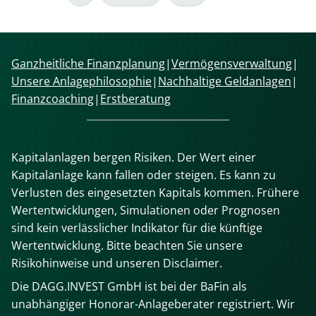
und
was
kostet
das
Navigation
Ganzheitliche Finanzplanung
Vermögensverwaltung
eigentlich?
überspringen
Unsere Anlagephilosophie
Nachhaltige Geldanlagen
Finanzcoaching
Erstberatung
Kapitalanlagen bergen Risiken. Der Wert einer
Kapitalanlage kann fallen oder steigen. Es kann zu
Verlusten des eingesetzten Kapitals kommen. Frühere
Wertentwicklungen, Simulationen oder Prognosen
sind kein verlässlicher Indikator für die künftige
Wertentwicklung. Bitte beachten Sie unsere
Risikohinweise und unseren Disclaimer.
Die DAGG.INVEST GmbH ist bei der BaFin als
unabhängiger Honorar-Anlageberater registriert. Wir