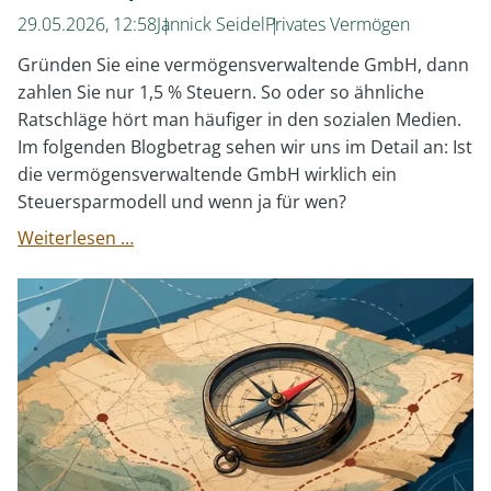
29.05.2026, 12:58
Jannick Seidel
Privates Vermögen
Gründen Sie eine vermögensverwaltende GmbH, dann
zahlen Sie nur 1,5 % Steuern. So oder so ähnliche
Ratschläge hört man häufiger in den sozialen Medien.
Im folgenden Blogbetrag sehen wir uns im Detail an: Ist
die vermögensverwaltende GmbH wirklich ein
Steuersparmodell und wenn ja für wen?
Steuern
Weiterlesen …
sparen
mit
der
vermögensverwaltenden
GmbH:
Sinnvoll
oder
leeres
Versprechen?