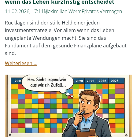
wenn das Leben kurzfristig entscheidet
11.02.2026, 17:11
Maximilian Worm
Privates Vermögen
Rücklagen sind der stille Held einer jeden
Investmentstrategie. Vor allem wenn das Leben
ungeplante Wendungen macht. Sie sind das
Fundament auf dem gesunde Finanzpläne aufgebaut
sind.
Warum
Weiterlesen …
Rücklagen
wichtiger
sind
als
Rendite,
wenn
das
Leben
kurzfristig