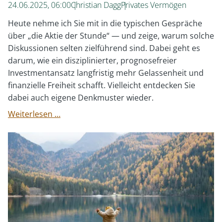
24.06.2025, 06:00
Christian Dagg
Privates Vermögen
Heute nehme ich Sie mit in die typischen Gespräche
über „die Aktie der Stunde“ — und zeige, warum solche
Diskussionen selten zielführend sind. Dabei geht es
darum, wie ein disziplinierter, prognosefreier
Investmentansatz langfristig mehr Gelassenheit und
finanzielle Freiheit schafft. Vielleicht entdecken Sie
dabei auch eigene Denkmuster wieder.
Nvidia?
Weiterlesen …
Oder
lieber
Rheinmetall?
Ewig
gleiche
Gespräche