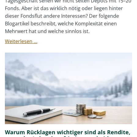
Tagesgeschäft sehen wir nicht selten Depots mit 15–20
Fonds. Aber ist das wirklich nötig oder liegen hinter
dieser Fondsflut andere Interessen? Der folgende
Blogartikel beschreibt, welche Komplexität einen
Mehrwert hat und welche sinnlos ist.
Diversifikation
Weiterlesen …
einfach
umsetzen:
So
viele
Fonds
brauchen
Sie
tatsächlich.
Warum Rücklagen wichtiger sind als Rendite,