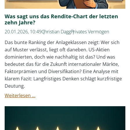
entscheidet
Was sagt uns das Rendite-Chart der letzten
zehn Jahre?
20.01.2026, 10:49
Christian Dagg
Privates Vermögen
Das bunte Ranking der Anlageklassen zeigt: Wer sich
auf Muster verlässt, liegt oft daneben. US-Aktien
dominierten, doch wie nachhaltig ist das? Und was
bedeutet das für die Zukunft internationaler Märkte,
Faktorprämien und Diversifikation? Eine Analyse mit
klarem Fazit: Langfristiges Denken schlägt kurzfristige
Deutung.
Was
Weiterlesen …
sagt
uns
das
Rendite-