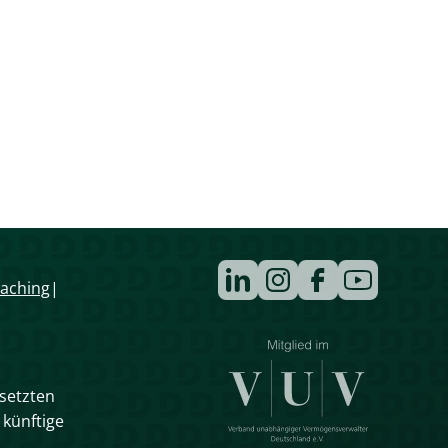
Navigation
aching
überspringen
esetzten
 künftige