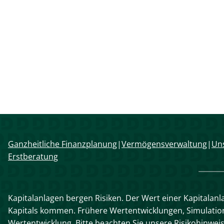
Navigation
Ganzheitliche Finanzplanung
Vermögensverwaltung
Uns
überspringen
Erstberatung
Kapitalanlagen bergen Risiken. Der Wert einer Kapitalanl
Kapitals kommen. Frühere Wertentwicklungen, Simulatione
Wertentwicklung. Bitte beachten Sie unsere Risikohinwei