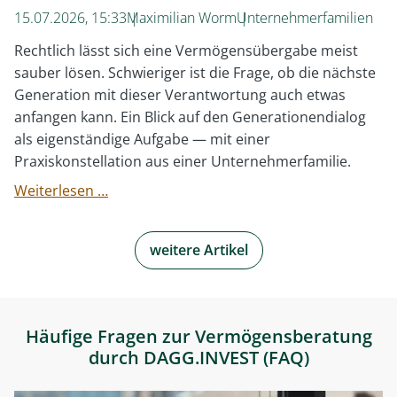
15.07.2026, 15:33
Maximilian Worm
Unternehmerfamilien
Rechtlich lässt sich eine Vermögensübergabe meist
sauber lösen. Schwieriger ist die Frage, ob die nächste
Generation mit dieser Verantwortung auch etwas
anfangen kann. Ein Blick auf den Generationendialog
als eigenständige Aufgabe — mit einer
Praxiskonstellation aus einer Unternehmerfamilie.
Wie
Weiterlesen …
gelingt
der
weitere Artikel
Vermögenstransfer
an
die
nächste
Häufige Fragen zur Vermögensberatung
Generation,
durch DAGG.INVEST (FAQ)
ohne
sie