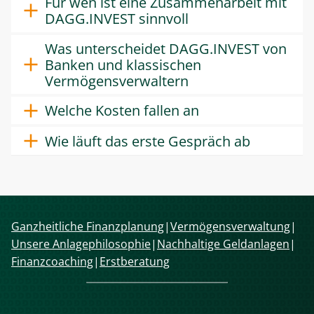
Für wen ist eine Zusammenarbeit mit
DAGG.INVEST sinnvoll
Was unterscheidet DAGG.INVEST von
Banken und klassischen
Vermögensverwaltern
Welche Kosten fallen an
Wie läuft das erste Gespräch ab
Navigation
Ganzheitliche Finanzplanung
Vermögensverwaltung
überspringen
Unsere Anlagephilosophie
Nachhaltige Geldanlagen
Finanzcoaching
Erstberatung