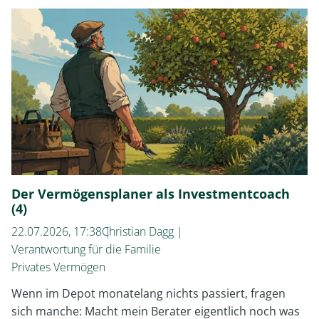
Ein
neuer
Weg
der
privaten
Altersvorsorge
Der Vermögensplaner als Investmentcoach
(4)
22.07.2026, 17:38
Christian Dagg
Verantwortung für die Familie
Privates Vermögen
Wenn im Depot monatelang nichts passiert, fragen
sich manche: Macht mein Berater eigentlich noch was