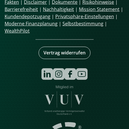
Fakten
|
Disclaimer
|
Dokumente
|
Risikohinweise
|
Barrierefreiheit
|
Nachhaltigkeit
|
Mission Statement
|
Kundendepotzugang
|
Privatsphäre-Einstellungen
|
Moderne Finanzplanung
|
Selbstbestimmung
|
WealthPilot
Vertrag widerrufen
Navigation
überspringen