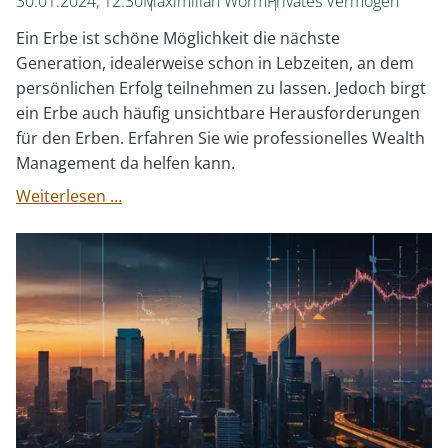
30.01.2024, 12:30
Maximilian Worm
Privates Vermögen
Ein Erbe ist schöne Möglichkeit die nächste
Generation, idealerweise schon in Lebzeiten, an dem
persönlichen Erfolg teilnehmen zu lassen. Jedoch birgt
ein Erbe auch häufig unsichtbare Herausforderungen
für den Erben. Erfahren Sie wie professionelles Wealth
Management da helfen kann.
Vernachlässigte
Weiterlesen …
Schätze:
die
unsichtbaren
Probleme
geerbter
Mehrfamilienhäuser