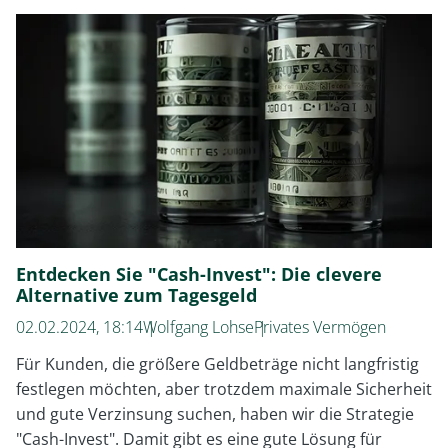
zwischen
Termingeldern
und
Geldmarktfonds
Entdecken Sie "Cash-Invest": Die clevere
Alternative zum Tagesgeld
02.02.2024, 18:14
Wolfgang Lohse
Privates Vermögen
Für Kunden, die größere Geldbeträge nicht langfristig
festlegen möchten, aber trotzdem maximale Sicherheit
und gute Verzinsung suchen, haben wir die Strategie
"Cash-Invest". Damit gibt es eine gute Lösung für