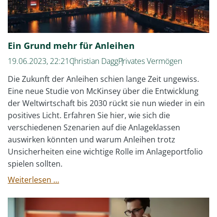
Ein Grund mehr für Anleihen
19.06.2023, 22:21
Christian Dagg
Privates Vermögen
Die Zukunft der Anleihen schien lange Zeit ungewiss.
Eine neue Studie von McKinsey über die Entwicklung
der Weltwirtschaft bis 2030 rückt sie nun wieder in ein
positives Licht. Erfahren Sie hier, wie sich die
verschiedenen Szenarien auf die Anlageklassen
auswirken könnten und warum Anleihen trotz
Unsicherheiten eine wichtige Rolle im Anlageportfolio
spielen sollten.
Ein
Weiterlesen …
Grund
mehr
für