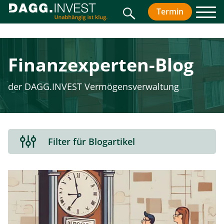
Suche
Termin
vereinbar
Men
Finanz­experten-Blog
der DAGG.INVEST Vermögensverwaltung
Filterbereich
Filter für Blogartikel
aus-
oder
einklappen