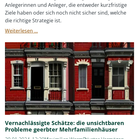
Anlegerinnen und Anleger, die entweder kurzfristige
Ziele haben oder sich noch nicht sicher sind, welche
die richtige Strategie ist.
Entdecken
Weiterlesen …
Sie
"Cash-
Invest":
Die
clevere
Alternative
zum
Tagesgeld
Vernachlässigte Schätze: die unsichtbaren
Probleme geerbter Mehrfamilienhäuser