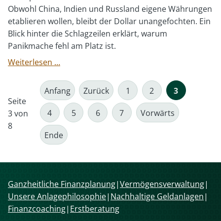
Obwohl China, Indien und Russland eigene Währungen
etablieren wollen, bleibt der Dollar unangefochten. Ein
Blick hinter die Schlagzeilen erklärt, warum
Panikmache fehl am Platz ist.
Drohen
Weiterlesen …
Dollar-
Crash
Anfang
Zurück
1
2
3
und
Seite
Börsenkrise?
4
5
6
7
Vorwärts
3 von
8
Ende
Navigation
Ganzheitliche Finanzplanung
Vermögensverwaltung
überspringen
Unsere Anlagephilosophie
Nachhaltige Geldanlagen
Finanzcoaching
Erstberatung