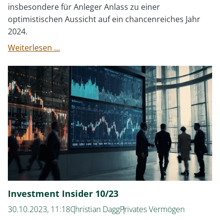
insbesondere für Anleger Anlass zu einer
optimistischen Aussicht auf ein chancenreiches Jahr
2024.
Warum
Weiterlesen …
ich
mich
auf
2024
freue!
Investment Insider 10/23
30.10.2023, 11:18
Christian Dagg
Privates Vermögen