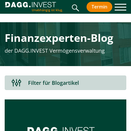
Suche
Termin
vereinbar
Men
Finanz­experten-Blog
der DAGG.INVEST Vermögensverwaltung
Filterbereich
Filter für Blogartikel
aus-
oder
einklappen