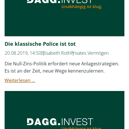
Die klassische Police ist tot
20.08.2019, 14:50
Elisabeth Roth
Privates Vermögen
Die Null-Zins-Politik erfordert neue Anlagestrategien.
Es ist an der Zeit, neue Wege kennenzulernen.
Die
Weiterlesen …
klassische
Police
ist
tot