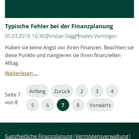
Typische Fehler bei der Finanzplanung
05.03.2019, 16:36
Christian Dagg
Privates Vermögen
Haben sie keine Angst vor ihren Finanzen. Beachten sie
diese Punkte und navigieren sie ihren finanziellen
Alltag.
Typische
Weiterlesen …
Fehler
bei
Anfang
Zurück
2
3
4
Seite 7
der
von 8
Finanzplanung
5
6
7
8
Vorwärts
Navigation
Ganzheitliche Finanzplanung
Vermögensverwaltung