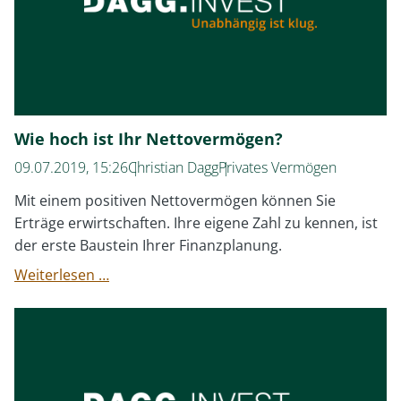
Wie hoch ist Ihr Nettovermögen?
09.07.2019, 15:26
Christian Dagg
Privates Vermögen
Mit einem positiven Nettovermögen können Sie
Erträge erwirtschaften. Ihre eigene Zahl zu kennen, ist
der erste Baustein Ihrer Finanzplanung.
Wie
Weiterlesen …
hoch
ist
Ihr
Nettovermögen?