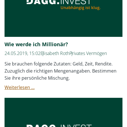
Wie werde ich Millionär?
24.05.2019, 15:02
Elisabeth Roth
Privates Vermögen
Sie brauchen folgende Zutaten: Geld, Zeit, Rendite.
Zuzuglich die richtigen Mengenangaben. Bestimmen
Sie ihre persönliche Mischung.
Wie
Weiterlesen …
werde
ich
Millionär?