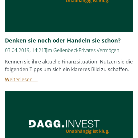
Denken sie noch oder Handeln sie schon?
03.04.2019, 14:21
Tim Gellenbeck
Privates Vermögen
Kennen sie ihre aktuelle Finanzsituation. Nutzen sie die
folgenden Tipps um sich ein klareres Bild zu schaffen.
Denken
Weiterlesen …
sie
noch
oder
Handeln
sie
schon?