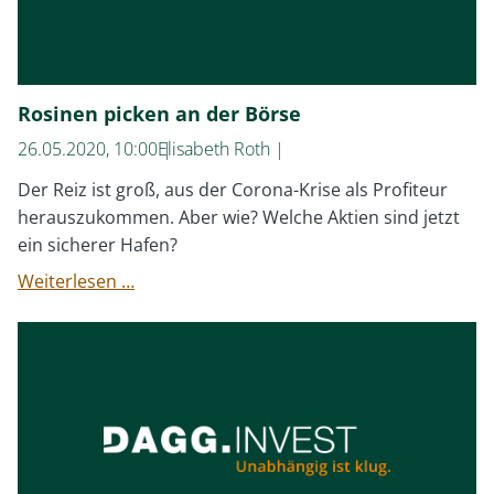
Rosinen picken an der Börse
26.05.2020, 10:00
Elisabeth Roth
Der Reiz ist groß, aus der Corona-Krise als Profiteur
herauszukommen. Aber wie? Welche Aktien sind jetzt
ein sicherer Hafen?
Rosinen
Weiterlesen …
picken
an
der
Börse