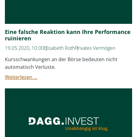
Eine falsche Reaktion kann Ihre Performance
ruinieren
19.05.2020, 10:00
Elisabeth Roth
Privates Vermögen
Kursschwankungen an der Börse bedeuten nicht
automatisch Verluste.
Eine
Weiterlesen …
falsche
Reaktion
kann
Ihre
Performance
ruinieren