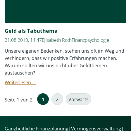
Geld als Tabuthema
21.08.2019, 14:47
Elisabeth Roth
Finanzpsychologie
Unsere eigenen Bedenken, stehen uns oft im Weg und
verhindern, dass wir positive Erfahrungen machen.
Warum sollten wir uns nicht über Geldthemen
austauschen?
Geld
Weiterlesen …
als
Tabuthema
1
2
Vorwärts
Seite 1 von 2
Navigation
Ganzheitliche Finanzplanung
Vermögensverwaltung