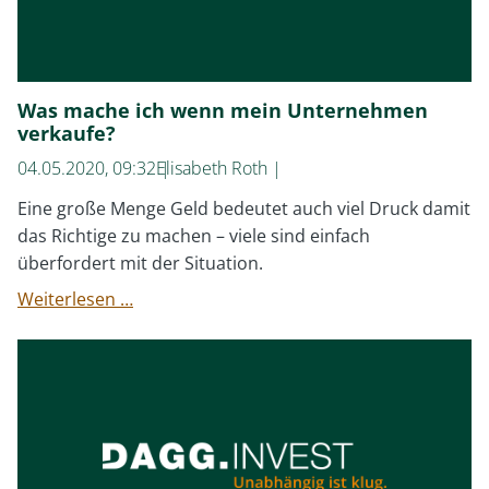
Was mache ich wenn mein Unternehmen
verkaufe?
04.05.2020, 09:32
Elisabeth Roth
Eine große Menge Geld bedeutet auch viel Druck damit
das Richtige zu machen – viele sind einfach
überfordert mit der Situation.
Was
Weiterlesen …
mache
ich
wenn
mein
Unternehmen
verkaufe?