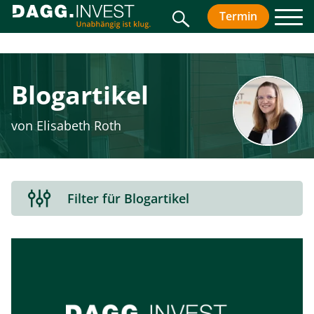
Suche
Termin
vereinbar
Men
Blogartikel
von Elisabeth Roth
Filterbereich
Filter für Blogartikel
aus-
oder
einklappen