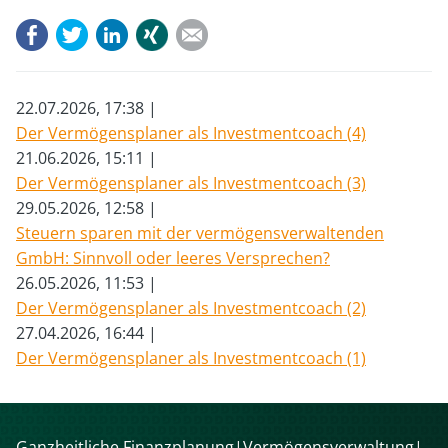
Facebook
Twitter
LinkedIn
Xing
E-mail
22.07.2026, 17:38
Der Vermögensplaner als Investmentcoach (4)
21.06.2026, 15:11
Der Vermögensplaner als Investmentcoach (3)
29.05.2026, 12:58
Steuern sparen mit der vermögensverwaltenden
GmbH: Sinnvoll oder leeres Versprechen?
26.05.2026, 11:53
Der Vermögensplaner als Investmentcoach (2)
27.04.2026, 16:44
Der Vermögensplaner als Investmentcoach (1)
Navigation
Ganzheitliche Finanzplanung
Vermögensverwaltung