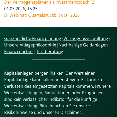
Der Vermögensplaner als Investmentcoach (2)
01.05.2026, 15:25
DI Webinar: Quartalsrückblick Q1 2026
Navigation
Ganzheitliche Finanzplanung
Vermögensverwaltung
überspringen
Unsere Anlagephilosophie
Nachhaltige Geldanlagen
Finanzcoaching
Erstberatung
Kapitalanlagen bergen Risiken. Der Wert einer
Kapitalanlage kann fallen oder steigen. Es kann zu
Verlusten des eingesetzten Kapitals kommen. Frühere
Wertentwicklungen, Simulationen oder Prognosen
sind kein verlässlicher Indikator für die künftige
Wertentwicklung. Bitte beachten Sie unsere
Risikohinweise und unseren Disclaimer.