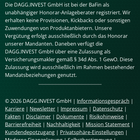
Die DAGG.INVEST GmbH ist bei der BaFin als
unabhängiger Honorar-Anlageberater registriert. Wir
erhalten keine Provisionen, Kickbacks oder sonstigen
Zuwendungen von Produktanbietern. Unsere
Vergütung erfolgt ausschließlich durch das Honorar
unserer Mandanten. Daneben verfügt die
DAGG.INVEST GmbH über eine Zulassung als
Versicherungsmakler gemäß § 34d Abs. 1 GewO. Diese
Zulassung wird ausschließlich im Rahmen bestehender
Mandatsbeziehungen genutzt.
© 2026 DAGG.INVEST GmbH |
Informationsgespräch
|
Karriere
|
Newsletter
|
Impressum
|
Datenschutz
|
Fakten
|
Disclaimer
|
Dokumente
|
Risikohinweise
|
Barrierefreiheit
|
Nachhaltigkeit
|
Mission Statement
|
Kundendepotzugang
|
Privatsphäre-Einstellungen
|
Moderne Finanzplanung
|
Selbstbestimmung
|