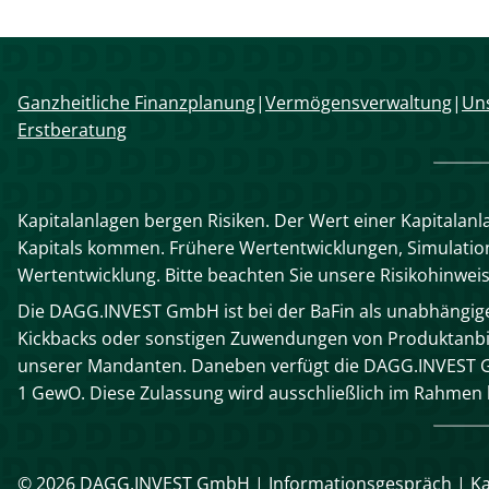
Navigation
Ganzheitliche Finanzplanung
Vermögensverwaltung
Uns
überspringen
Erstberatung
Kapitalanlagen bergen Risiken. Der Wert einer Kapitalanl
Kapitals kommen. Frühere Wertentwicklungen, Simulatione
Wertentwicklung. Bitte beachten Sie unsere Risikohinwei
Die DAGG.INVEST GmbH ist bei der BaFin als unabhängiger
Kickbacks oder sonstigen Zuwendungen von Produktanbie
unserer Mandanten. Daneben verfügt die DAGG.INVEST G
1 GewO. Diese Zulassung wird ausschließlich im Rahme
© 2026 DAGG.INVEST GmbH |
Informationsgespräch
|
Ka