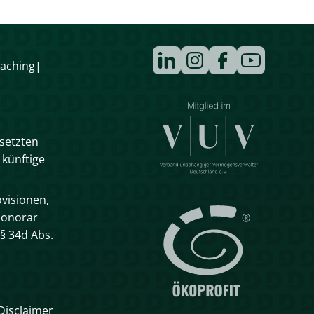
Navigation
aching
überspringen
esetzten
 künftige
visionen,
Honorar
§ 34d Abs.
Disclaimer