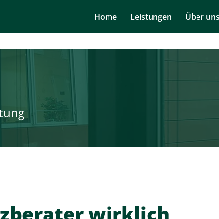
Navigation
Home
Leistungen
Über un
überspringen
tung
zberater wirklich