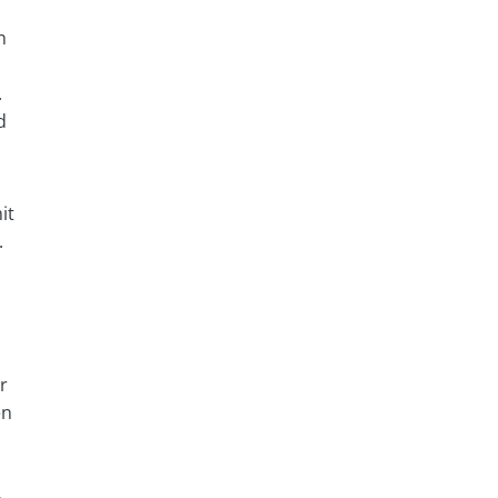
n
.
d
it
.
r
en