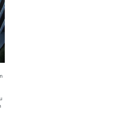
en
du
n