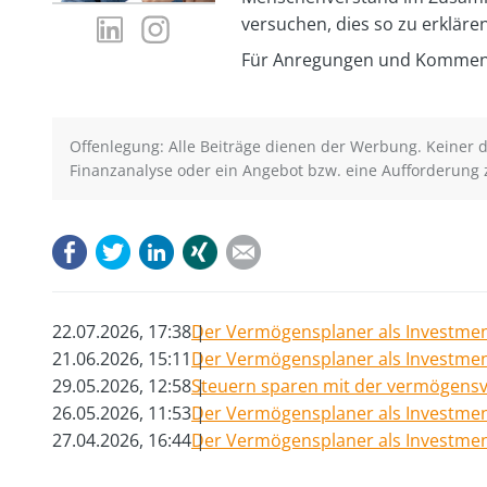
LinkedIn-
Instagram-
versuchen, dies so zu erklären
Profil
Profil
Für Anregungen und Kommenta
von
von
Christian
Christian
Dagg
Dagg
Offenlegung: Alle Beiträge dienen der Werbung. Keiner de
Finanzanalyse oder ein Angebot bzw. eine Aufforderung 
Facebook
Twitter
LinkedIn
Xing
E-mail
22.07.2026, 17:38
Der Vermögensplaner als Investmen
21.06.2026, 15:11
Der Vermögensplaner als Investmen
29.05.2026, 12:58
Steuern sparen mit der vermögensv
26.05.2026, 11:53
Der Vermögensplaner als Investmen
27.04.2026, 16:44
Der Vermögensplaner als Investmen