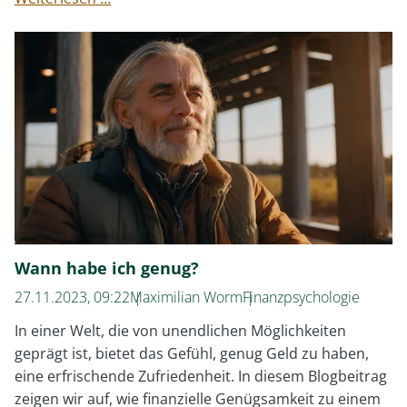
Schätze:
die
unsichtbaren
Probleme
geerbter
Mehrfamilienhäuser
Wann habe ich genug?
27.11.2023, 09:22
Maximilian Worm
Finanzpsychologie
In einer Welt, die von unendlichen Möglichkeiten
geprägt ist, bietet das Gefühl, genug Geld zu haben,
eine erfrischende Zufriedenheit. In diesem Blogbeitrag
zeigen wir auf, wie finanzielle Genügsamkeit zu einem