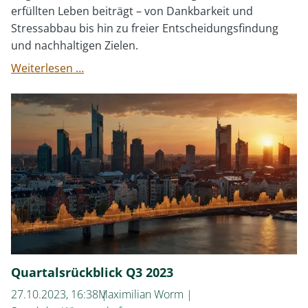
erfüllten Leben beiträgt – von Dankbarkeit und
Stressabbau bis hin zu freier Entscheidungsfindung
und nachhaltigen Zielen.
Wann
Weiterlesen …
habe
ich
genug?
Quartalsrückblick Q3 2023
27.10.2023, 16:38
Maximilian Worm