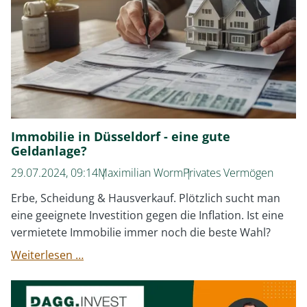
dem
Geld
Nach
Meiner
Scheidung?
Immobilie in Düsseldorf - eine gute
Geldanlage?
29.07.2024, 09:14
Maximilian Worm
Privates Vermögen
Erbe, Scheidung & Hausverkauf. Plötzlich sucht man
eine geeignete Investition gegen die Inflation. Ist eine
vermietete Immobilie immer noch die beste Wahl?
Immobilie
Weiterlesen …
in
Düsseldorf
-