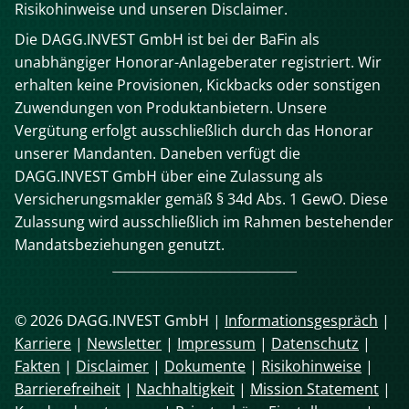
Risikohinweise und unseren Disclaimer.
Die DAGG.INVEST GmbH ist bei der BaFin als
unabhängiger Honorar-Anlageberater registriert. Wir
erhalten keine Provisionen, Kickbacks oder sonstigen
Zuwendungen von Produktanbietern. Unsere
Vergütung erfolgt ausschließlich durch das Honorar
unserer Mandanten. Daneben verfügt die
DAGG.INVEST GmbH über eine Zulassung als
Versicherungsmakler gemäß § 34d Abs. 1 GewO. Diese
Zulassung wird ausschließlich im Rahmen bestehender
Mandatsbeziehungen genutzt.
© 2026 DAGG.INVEST GmbH |
Informationsgespräch
|
Karriere
|
Newsletter
|
Impressum
|
Datenschutz
|
Fakten
|
Disclaimer
|
Dokumente
|
Risikohinweise
|
Barrierefreiheit
|
Nachhaltigkeit
|
Mission Statement
|