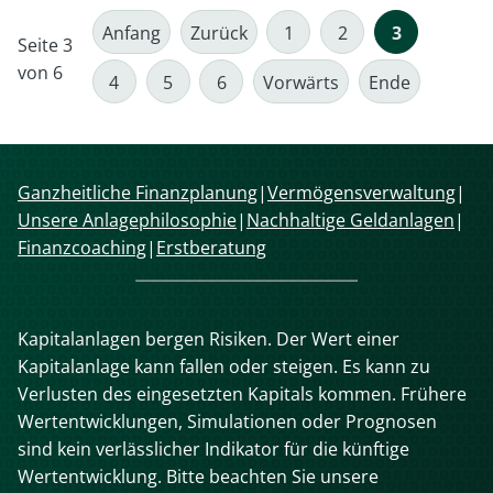
sind
Anfang
Zurück
1
2
3
Seite 3
keine
von 6
Geheimwaffe
4
5
6
Vorwärts
Ende
Navigation
Ganzheitliche Finanzplanung
Vermögensverwaltung
überspringen
Unsere Anlagephilosophie
Nachhaltige Geldanlagen
Finanzcoaching
Erstberatung
Kapitalanlagen bergen Risiken. Der Wert einer
Kapitalanlage kann fallen oder steigen. Es kann zu
Verlusten des eingesetzten Kapitals kommen. Frühere
Wertentwicklungen, Simulationen oder Prognosen
sind kein verlässlicher Indikator für die künftige
Wertentwicklung. Bitte beachten Sie unsere