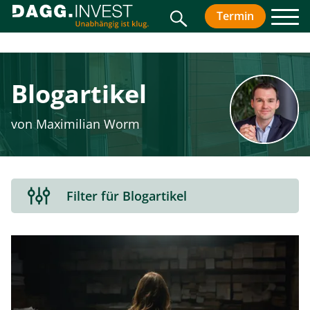
Suche
Termin
vereinbar
Men
Blogartikel
von Maximilian Worm
Filterbereich
Filter für Blogartikel
aus-
oder
einklappen