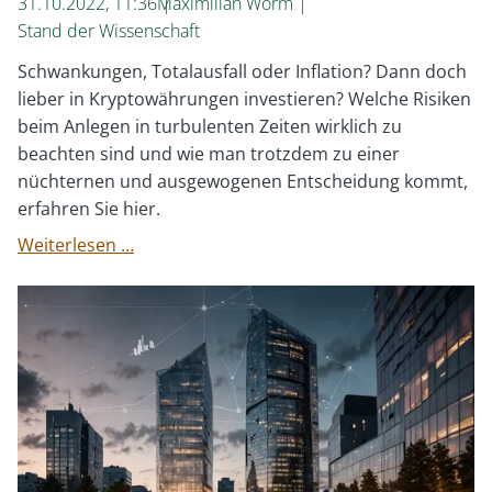
31.10.2022, 11:36
Maximilian Worm
Stand der Wissenschaft
Schwankungen, Totalausfall oder Inflation? Dann doch
lieber in Kryptowährungen investieren? Welche Risiken
beim Anlegen in turbulenten Zeiten wirklich zu
beachten sind und wie man trotzdem zu einer
nüchternen und ausgewogenen Entscheidung kommt,
erfahren Sie hier.
Die
Weiterlesen …
4
Risiken
bei
der
Geldanlage
die
man
kennen
sollte