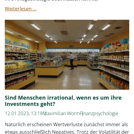
Endlich
Weiterlesen …
wieder
Zinsen
in
den
Anleihenmärkten
Sind Menschen irrational, wenn es um ihre
Investments geht?
12.01.2023, 13:18
Maximilian Worm
Finanzpsychologie
Natürlich erscheinen Wertverluste zunächst immer als
etwas ausschließlich Negatives. Trotz der Volatilität der