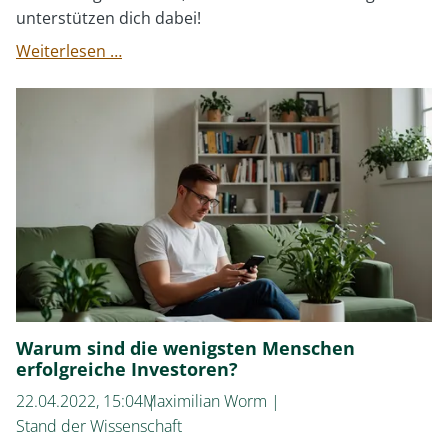
unterstützen dich dabei!
Warum
Weiterlesen …
sollte
ich
überhaupt
investieren?
Warum sind die wenigsten Menschen
erfolgreiche Investoren?
22.04.2022, 15:04
Maximilian Worm
Stand der Wissenschaft