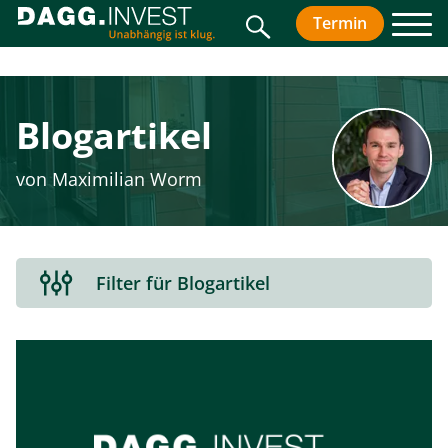
Suche
Termin
vereinbar
Men
Blogartikel
von Maximilian Worm
Filterbereich
Filter für Blogartikel
aus-
oder
einklappen