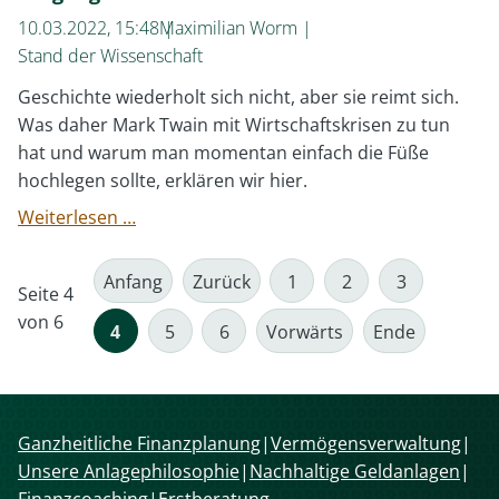
10.03.2022, 15:48
Maximilian Worm
Stand der Wissenschaft
Geschichte wiederholt sich nicht, aber sie reimt sich.
Was daher Mark Twain mit Wirtschaftskrisen zu tun
hat und warum man momentan einfach die Füße
hochlegen sollte, erklären wir hier.
Was
Weiterlesen …
wir
durch
Anfang
Zurück
1
2
3
Seite 4
einen
von 6
Blick
4
5
6
Vorwärts
Ende
in
die
Vergangenheit
lernen
Navigation
Ganzheitliche Finanzplanung
Vermögensverwaltung
können
überspringen
Unsere Anlagephilosophie
Nachhaltige Geldanlagen
Finanzcoaching
Erstberatung