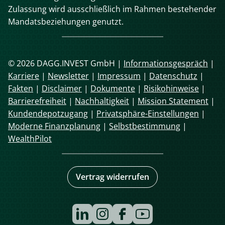
Zulassung wird ausschließlich im Rahmen bestehender
Mandatsbeziehungen genutzt.
© 2026 DAGG.INVEST GmbH |
Informationsgespräch
|
Karriere
|
Newsletter
|
Impressum
|
Datenschutz
|
Fakten
|
Disclaimer
|
Dokumente
|
Risikohinweise
|
Barrierefreiheit
|
Nachhaltigkeit
|
Mission Statement
|
Kundendepotzugang
|
Privatsphäre-Einstellungen
|
Moderne Finanzplanung
|
Selbstbestimmung
|
WealthPilot
Vertrag widerrufen
Navigation
überspringen