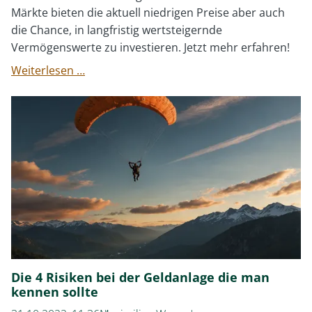
Märkte bieten die aktuell niedrigen Preise aber auch
die Chance, in langfristig wertsteigernde
Vermögenswerte zu investieren. Jetzt mehr erfahren!
Sind
Weiterlesen …
Menschen
irrational,
wenn
es
um
ihre
Investments
geht?
Die 4 Risiken bei der Geldanlage die man
kennen sollte