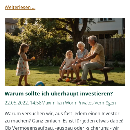
Kann
Weiterlesen …
man
nur
durchs
Investieren
reich
werden?
Warum sollte ich überhaupt investieren?
22.05.2022, 14:58
Maximilian Worm
Privates Vermögen
Warum versuchen wir, aus fast jedem einen Investor
zu machen? Ganz einfach: Es ist für jeden etwas dabei!
Ob Vermögensaufbau, -ausbau oder -sicherung - wir