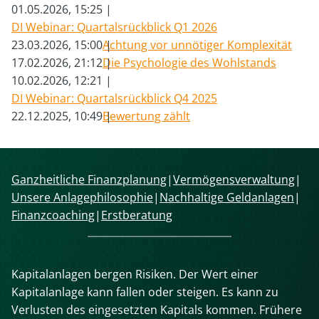
01.05.2026, 15:25
DI Webinar: Quartalsrückblick Q1 2026
23.03.2026, 15:00
Achtung vor unnötiger Komplexität
17.02.2026, 21:12
Die Psychologie des Wohlstands
10.02.2026, 12:21
DI Webinar: Quartalsrückblick Q4 2025
22.12.2025, 10:49
Bewertung zählt
Navigation
Ganzheitliche Finanzplanung
Vermögensverwaltung
überspringen
Unsere Anlagephilosophie
Nachhaltige Geldanlagen
Finanzcoaching
Erstberatung
Kapitalanlagen bergen Risiken. Der Wert einer
Kapitalanlage kann fallen oder steigen. Es kann zu
Verlusten des eingesetzten Kapitals kommen. Frühere