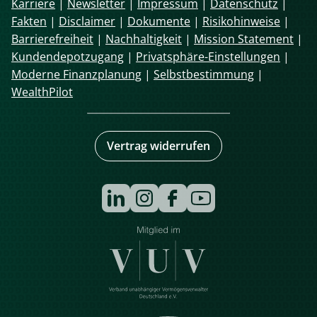
Karriere
|
Newsletter
|
Impressum
|
Datenschutz
|
Fakten
|
Disclaimer
|
Dokumente
|
Risikohinweise
|
Barrierefreiheit
|
Nachhaltigkeit
|
Mission Statement
|
Kundendepotzugang
|
Privatsphäre-Einstellungen
|
Moderne Finanzplanung
|
Selbstbestimmung
|
WealthPilot
Vertrag widerrufen
Navigation
überspringen