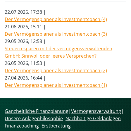
22.07.2026, 17:38
Der Vermögensplaner als Investmentcoach (4)
21.06.2026, 15:11
Der Vermögensplaner als Investmentcoach (3)
29.05.2026, 12:58
Steuern sparen mit der vermögensverwaltenden
GmbH: Sinnvoll oder leeres Versprechen?
26.05.2026, 11:53
Der Vermögensplaner als Investmentcoach (2)
27.04.2026, 16:44
Der Vermögensplaner als Investmentcoach (1)
Navigation
Ganzheitliche Finanzplanung
Vermögensverwaltung
überspringen
Unsere Anlagephilosophie
Nachhaltige Geldanlagen
Finanzcoaching
Erstberatung