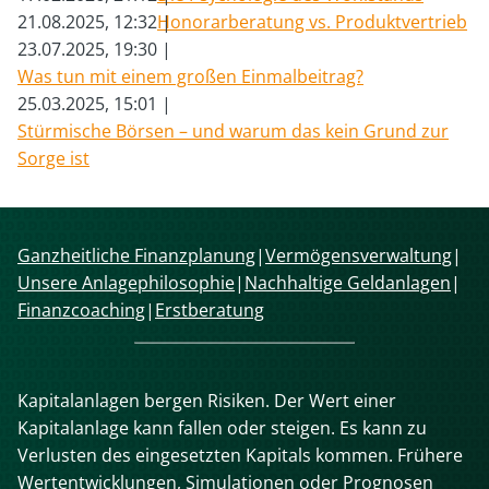
21.08.2025, 12:32
Honorarberatung vs. Produktvertrieb
23.07.2025, 19:30
Was tun mit einem großen Einmalbeitrag?
25.03.2025, 15:01
Stürmische Börsen – und warum das kein Grund zur
Sorge ist
Navigation
Ganzheitliche Finanzplanung
Vermögensverwaltung
überspringen
Unsere Anlagephilosophie
Nachhaltige Geldanlagen
Finanzcoaching
Erstberatung
Kapitalanlagen bergen Risiken. Der Wert einer
Kapitalanlage kann fallen oder steigen. Es kann zu
Verlusten des eingesetzten Kapitals kommen. Frühere
Wertentwicklungen, Simulationen oder Prognosen