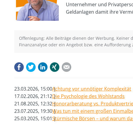
Unternehmer und Privatperso
Geldanlagen damit ihre Vermö
Offenlegung: Alle Beiträge dienen der Werbung. Keiner de
Finanzanalyse oder ein Angebot bzw. eine Aufforderung 
Facebook
Twitter
LinkedIn
Xing
E-mail
23.03.2026, 15:00
Achtung vor unnötiger Komplexität
17.02.2026, 21:12
Die Psychologie des Wohlstands
21.08.2025, 12:32
Honorarberatung vs. Produktvertri
23.07.2025, 19:30
Was tun mit einem großen Einmalbe
25.03.2025, 15:01
Stürmische Börsen – und warum das