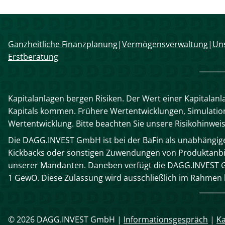
Navigation
Ganzheitliche Finanzplanung
Vermögensverwaltung
Uns
überspringen
Erstberatung
Kapitalanlagen bergen Risiken. Der Wert einer Kapitalanl
Kapitals kommen. Frühere Wertentwicklungen, Simulatione
Wertentwicklung. Bitte beachten Sie unsere Risikohinwei
Die DAGG.INVEST GmbH ist bei der BaFin als unabhängiger
Kickbacks oder sonstigen Zuwendungen von Produktanbie
unserer Mandanten. Daneben verfügt die DAGG.INVEST G
1 GewO. Diese Zulassung wird ausschließlich im Rahme
© 2026 DAGG.INVEST GmbH |
Informationsgespräch
|
Ka