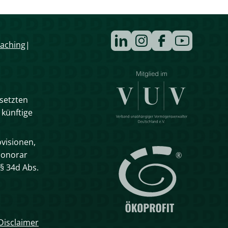
Navigation
aching
überspringen
esetzten
 künftige
visionen,
Honorar
§ 34d Abs.
Disclaimer