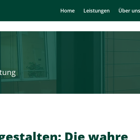
Navigation
Home
Leistungen
Über un
überspringen
tung
 gestalten: Die wahre