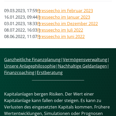
09.03.2023, 17:59
Presseecho im Februar 2023
16.01.2023, 09:44
Presseecho im Januar 2023
03.01.2023, 18:33
Presseecho im Dezember 2022
08.07.2022, 16:03
Presseecho im Juli 2022
08.06.2022, 11:07
Presseecho im Juni 2022
Navigation
Ganzheitliche Finanzplanung
Vermögensverwaltung
überspringen
Unsere Anlagephilosophie
Nachhaltige Geldanlagen
Finanzcoaching
Erstberatung
Kapitalanlagen bergen Risiken. Der Wert einer
Kapitalanlage kann fallen oder steigen. Es kann zu
Verlusten des eingesetzten Kapitals kommen. Frühere
Wertentwicklungen, Simulationen oder Prognosen