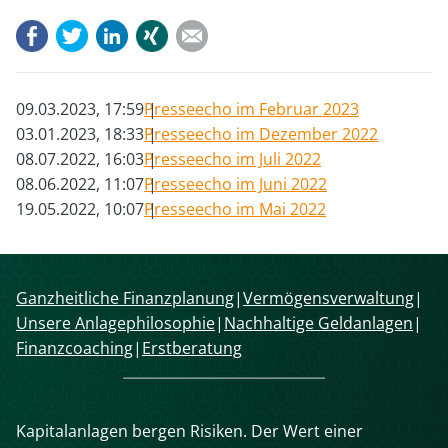
Facebook
Twitter
LinkedIn
Xing
E-mail
09.03.2023, 17:59
Presseecho im Februar 2023
03.01.2023, 18:33
Presseecho im Dezember 2022
08.07.2022, 16:03
Presseecho im Juli 2022
08.06.2022, 11:07
Presseecho im Juni 2022
19.05.2022, 10:07
Presseecho im Mai 2022
Navigation
Ganzheitliche Finanzplanung
Vermögensverwaltung
überspringen
Unsere Anlagephilosophie
Nachhaltige Geldanlagen
Finanzcoaching
Erstberatung
Kapitalanlagen bergen Risiken. Der Wert einer