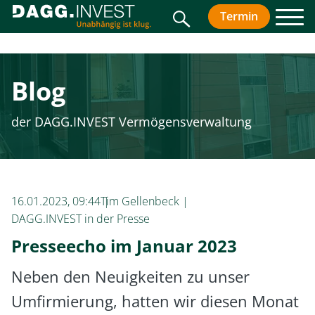
Suche
Der R
Termin
vereinbar
Men
Ihr Wegwei
Ruhestan
Abonnieren
Blog
Vorname
*
der DAGG.INVEST Vermögensverwaltung
Nachname
16.01.2023, 09:44
Tim Gellenbeck
E-Mail
*
DAGG.INVEST in der Presse
Presseecho im Januar 2023
Neben den Neuigkeiten zu unser
Jetzt abon
Umfirmierung, hatten wir diesen Monat