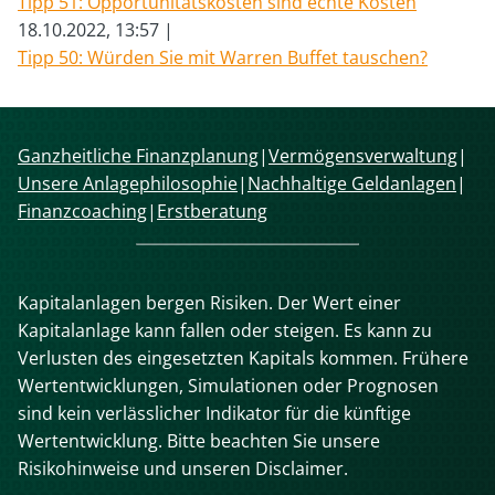
Tipp 51: Opportunitätskosten sind echte Kosten
18.10.2022, 13:57
Tipp 50: Würden Sie mit Warren Buffet tauschen?
Navigation
Ganzheitliche Finanzplanung
Vermögensverwaltung
überspringen
Unsere Anlagephilosophie
Nachhaltige Geldanlagen
Finanzcoaching
Erstberatung
Kapitalanlagen bergen Risiken. Der Wert einer
Kapitalanlage kann fallen oder steigen. Es kann zu
Verlusten des eingesetzten Kapitals kommen. Frühere
Wertentwicklungen, Simulationen oder Prognosen
sind kein verlässlicher Indikator für die künftige
Wertentwicklung. Bitte beachten Sie unsere
Risikohinweise und unseren Disclaimer.