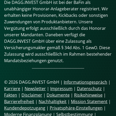
Die DAGG.INVEST GmbH ist bei der BaFin als
unabhängiger Honorar-Anlageberater registriert. Wir
erhalten keine Provisionen, Kickbacks oder sonstigen
Zuwendungen von Produktanbietern. Unsere
Vergütung erfolgt ausschließlich durch das Honorar
unserer Mandanten. Daneben verfügt die
DAGG.INVEST GmbH über eine Zulassung als
Versicherungsmakler gemäß § 34d Abs. 1 GewO. Diese
Zulassung wird ausschließlich im Rahmen bestehender
Mandatsbeziehungen genutzt.
© 2026 DAGG.INVEST GmbH |
Informationsgespräch
|
Karriere
|
Newsletter
|
Impressum
|
Datenschutz
|
Fakten
|
Disclaimer
|
Dokumente
|
Risikohinweise
|
Barrierefreiheit
|
Nachhaltigkeit
|
Mission Statement
|
Kundendepotzugang
|
Privatsphäre-Einstellungen
|
Moderne Finanzplanung
|
Selbstbestimmung
|