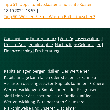
Tipp 51: Opportunitätskosten sind echte Kosten
18.10.2022, 13:57
Tipp 50: Würden Sie mit Warren Buffet tauschen?
Navigation
Ganzheitliche Finanzplanung
Vermögensverwaltung
überspringen
Unsere Anlagephilosophie
Nachhaltige Geldanlagen
Finanzcoaching
Erstberatung
Kapitalanlagen bergen Risiken. Der Wert einer
Kapitalanlage kann fallen oder steigen. Es kann zu
Verlusten des eingesetzten Kapitals kommen. Frühere
Wertentwicklungen, Simulationen oder Prognosen
sind kein verlässlicher Indikator für die künftige
Wertentwicklung. Bitte beachten Sie unsere
Risikohinweise und unseren Disclaimer.