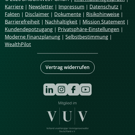
Karriere
|
Newsletter
|
Impressum
|
Datenschutz
|
Fakten
|
Disclaimer
|
Dokumente
|
Risikohinweise
|
Barrierefreiheit
|
Nachhaltigkeit
|
Mission Statement
|
Kundendepotzugang
|
Privatsphäre-Einstellungen
|
Moderne Finanzplanung
|
Selbstbestimmung
|
WealthPilot
Vertrag widerrufen
Navigation
überspringen