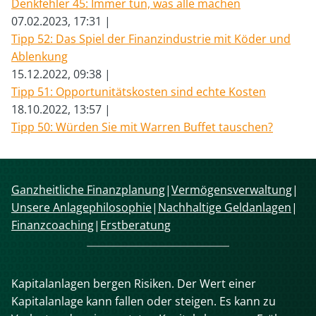
Denkfehler 45: Immer tun, was alle machen
07.02.2023, 17:31
Tipp 52: Das Spiel der Finanzindustrie mit Köder und
Ablenkung
15.12.2022, 09:38
Tipp 51: Opportunitätskosten sind echte Kosten
18.10.2022, 13:57
Tipp 50: Würden Sie mit Warren Buffet tauschen?
Navigation
Ganzheitliche Finanzplanung
Vermögensverwaltung
überspringen
Unsere Anlagephilosophie
Nachhaltige Geldanlagen
Finanzcoaching
Erstberatung
Kapitalanlagen bergen Risiken. Der Wert einer
Kapitalanlage kann fallen oder steigen. Es kann zu