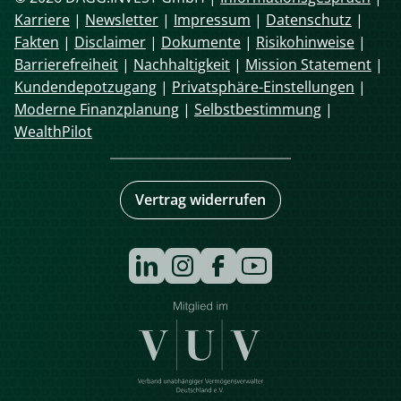
Karriere
|
Newsletter
|
Impressum
|
Datenschutz
|
Fakten
|
Disclaimer
|
Dokumente
|
Risikohinweise
|
Barrierefreiheit
|
Nachhaltigkeit
|
Mission Statement
|
Kundendepotzugang
|
Privatsphäre-Einstellungen
|
Moderne Finanzplanung
|
Selbstbestimmung
|
WealthPilot
Vertrag widerrufen
Navigation
überspringen