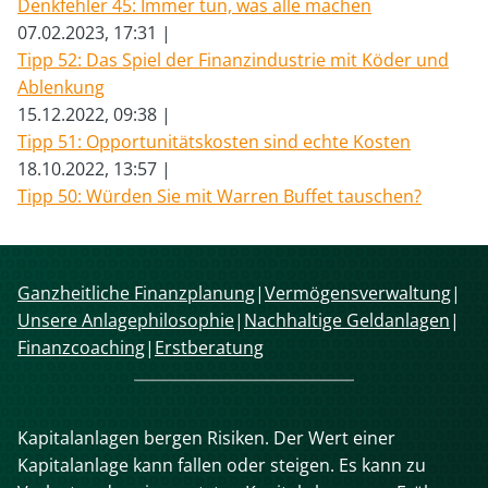
Denkfehler 45: Immer tun, was alle machen
07.02.2023, 17:31
Tipp 52: Das Spiel der Finanzindustrie mit Köder und
Ablenkung
15.12.2022, 09:38
Tipp 51: Opportunitätskosten sind echte Kosten
18.10.2022, 13:57
Tipp 50: Würden Sie mit Warren Buffet tauschen?
Navigation
Ganzheitliche Finanzplanung
Vermögensverwaltung
überspringen
Unsere Anlagephilosophie
Nachhaltige Geldanlagen
Finanzcoaching
Erstberatung
Kapitalanlagen bergen Risiken. Der Wert einer
Kapitalanlage kann fallen oder steigen. Es kann zu