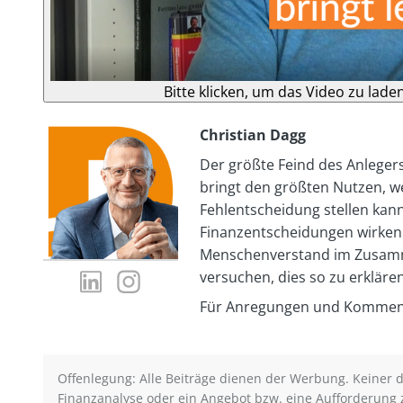
Bitte klicken, um das Video zu lade
Christian Dagg
Der größte Feind des Anlegers
bringt den größten Nutzen, w
Fehlentscheidung stellen kann.
Finanzentscheidungen wirken
Menschenverstand im Zusamm
LinkedIn-
Instagram-
versuchen, dies so zu erklären
Profil
Profil
Für Anregungen und Kommenta
von
von
Christian
Christian
Dagg
Dagg
Offenlegung: Alle Beiträge dienen der Werbung. Keiner de
Finanzanalyse oder ein Angebot bzw. eine Aufforderung 