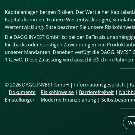
Kapitalanlagen bergen Risiken. Der Wert einer Kapitalanl
Kapitals kommen. Frühere Wertentwicklungen, Simulatione
Wertentwicklung. Bitte beachten Sie unsere Risikohinwei
Die DAGG.INVEST GmbH ist bei der BaFin als unabhängiger
Kickbacks oder sonstigen Zuwendungen von Produktanbie
unserer Mandanten. Daneben verfügt die DAGG.INVEST G
1 GewO. Diese Zulassung wird ausschließlich im Rahme
© 2026 DAGG.INVEST GmbH |
Informationsgespräch
|
Ka
|
Dokumente
|
Risikohinweise
|
Barrierefreiheit
|
Nachha
Einstellungen
|
Moderne Finanzplanung
|
Selbstbestim
Ve