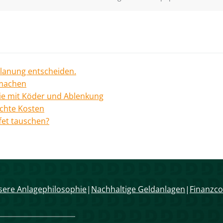
Planung entscheiden.
 machen
rie mit Köder und Ablenkung
echte Kosten
fet tauschen?
ere Anlagephilosophie
Nachhaltige Geldanlagen
Finanzco