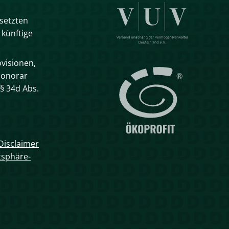
esetzten
 künftige
visionen,
Honorar
§ 34d Abs.
Disclaimer
tsphäre-