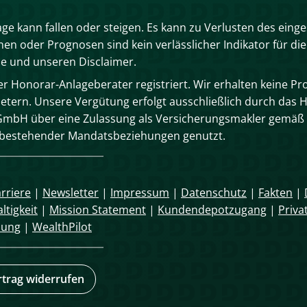
age kann fallen oder steigen. Es kann zu Verlusten des eing
n oder Prognosen sind kein verlässlicher Indikator für die
se und unseren Disclaimer.
 Honorar-Anlageberater registriert. Wir erhalten keine Pro
tern. Unsere Vergütung erfolgt ausschließlich durch das 
mbH über eine Zulassung als Versicherungsmakler gemäß 
n bestehender Mandatsbeziehungen genutzt.
rriere
|
Newsletter
|
Impressum
|
Datenschutz
|
Fakten
|
ltigkeit
|
Mission Statement
|
Kundendepotzugang
|
Priva
mung
|
WealthPilot
rtrag widerrufen