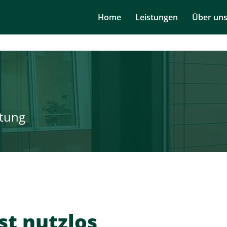
Navigation
Home
Leistungen
Über un
überspringen
tung
st nutzlos