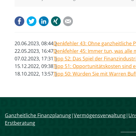
Facebook
Twitter
LinkedIn
Xing
E-mail
20.06.2023, 08:44
Denkfehler 43: Ohne ganzheitliche 
22.05.2023, 16:47
Denkfehler 45: Immer tun, was alle
07.02.2023, 17:31
Tipp 52: Das Spiel der Finanzindust
15.12.2022, 09:38
Tipp 51: Opportunitätskosten sind 
18.10.2022, 13:57
Tipp 50: Würden Sie mit Warren Buf
Navigation
Ganzheitliche Finanzplanung
Vermögensverwaltung
Uns
überspringen
Erstberatung