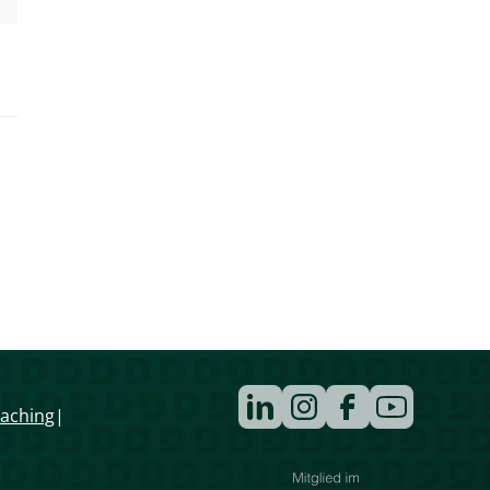
Navigation
aching
überspringen