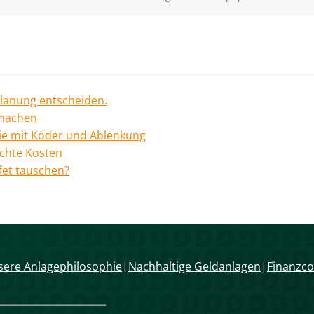
Planung entscheiden.
 machen
rie mit Köder und Ablenkung
echte Kosten
fet tauschen?
ere Anlagephilosophie
Nachhaltige Geldanlagen
Finanzco