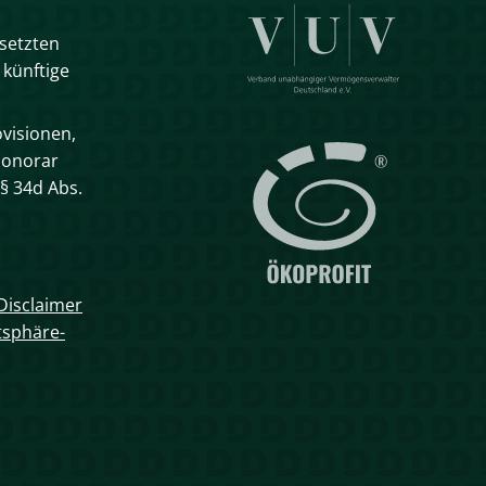
esetzten
 künftige
visionen,
Honorar
§ 34d Abs.
Disclaimer
tsphäre-