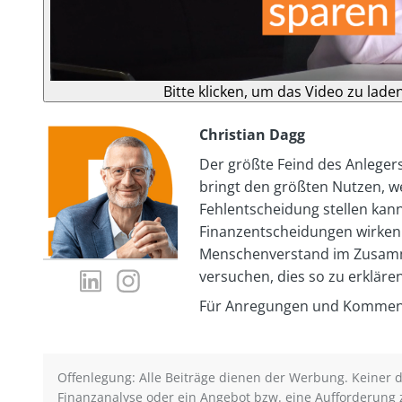
Bitte klicken, um das Video zu lade
Christian Dagg
Der größte Feind des Anlegers
bringt den größten Nutzen, w
Fehlentscheidung stellen kann.
Finanzentscheidungen wirken
Menschenverstand im Zusamm
LinkedIn-
Instagram-
versuchen, dies so zu erklären
Profil
Profil
Für Anregungen und Kommenta
von
von
Christian
Christian
Dagg
Dagg
Offenlegung: Alle Beiträge dienen der Werbung. Keiner de
Finanzanalyse oder ein Angebot bzw. eine Aufforderung 