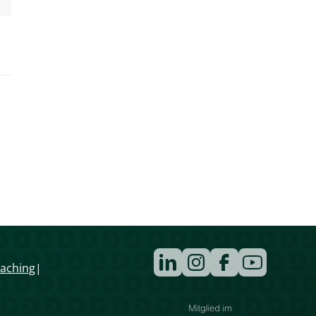
Navigation
aching
überspringen