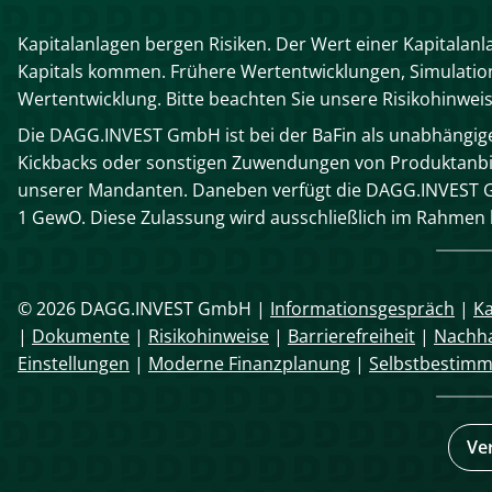
Kapitalanlagen bergen Risiken. Der Wert einer Kapitalanl
Kapitals kommen. Frühere Wertentwicklungen, Simulatione
Wertentwicklung. Bitte beachten Sie unsere Risikohinwei
Die DAGG.INVEST GmbH ist bei der BaFin als unabhängiger
Kickbacks oder sonstigen Zuwendungen von Produktanbie
unserer Mandanten. Daneben verfügt die DAGG.INVEST G
1 GewO. Diese Zulassung wird ausschließlich im Rahme
© 2026 DAGG.INVEST GmbH |
Informationsgespräch
|
Ka
|
Dokumente
|
Risikohinweise
|
Barrierefreiheit
|
Nachha
Einstellungen
|
Moderne Finanzplanung
|
Selbstbestim
Ve