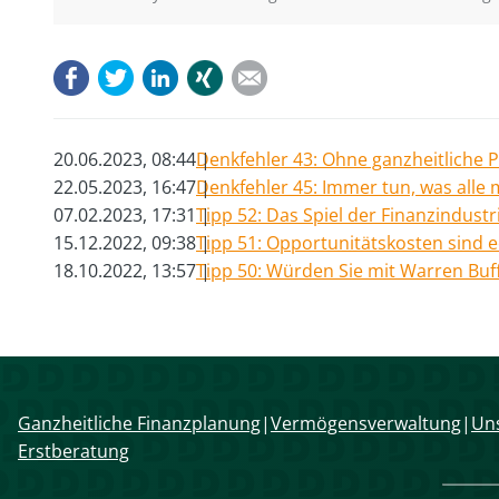
Facebook
Twitter
LinkedIn
Xing
E-mail
20.06.2023, 08:44
Denkfehler 43: Ohne ganzheitliche 
22.05.2023, 16:47
Denkfehler 45: Immer tun, was alle
07.02.2023, 17:31
Tipp 52: Das Spiel der Finanzindust
15.12.2022, 09:38
Tipp 51: Opportunitätskosten sind 
18.10.2022, 13:57
Tipp 50: Würden Sie mit Warren Buf
Navigation
Ganzheitliche Finanzplanung
Vermögensverwaltung
Uns
überspringen
Erstberatung