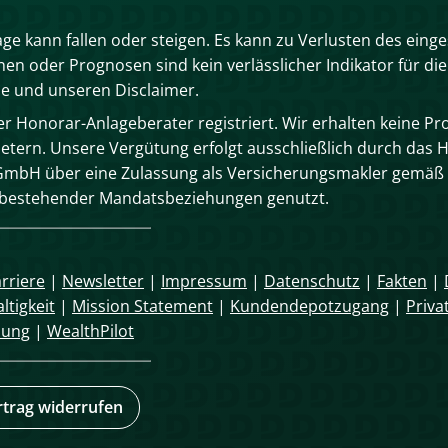
age kann fallen oder steigen. Es kann zu Verlusten des eing
n oder Prognosen sind kein verlässlicher Indikator für die
se und unseren Disclaimer.
 Honorar-Anlageberater registriert. Wir erhalten keine Pro
tern. Unsere Vergütung erfolgt ausschließlich durch das 
mbH über eine Zulassung als Versicherungsmakler gemäß 
n bestehender Mandatsbeziehungen genutzt.
rriere
|
Newsletter
|
Impressum
|
Datenschutz
|
Fakten
|
ltigkeit
|
Mission Statement
|
Kundendepotzugang
|
Priva
mung
|
WealthPilot
rtrag widerrufen