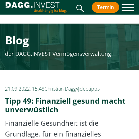
Suche
Der Ruhestandskompass
Termin
vereinbar
Men
Ihr Wegweiser für einen finanziell entspannten
Ruhestand
Abonnieren Sie unseren Newsletter!
Blog
Vorname
*
der DAGG.INVEST Vermögensverwaltung
Nachname
*
21.09.2022, 15:48
Christian Dagg
Videotipps
E-Mail
*
Tipp 49: Finanziell gesund macht
unverwüstlich
Finanzielle Gesundheit ist die
Jetzt abonnieren!
Grundlage, für ein finanzielles
Datenschutzinformatione