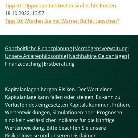
Tipp 51: Opportunitätskosten sind echte Kosten
18.10.2022, 13:57
Tipp 50: Würden Sie mit Warren Buffet tauschen?
Navigation
Ganzheitliche Finanzplanung
Vermögensverwaltung
überspringen
Unsere Anlagephilosophie
Nachhaltige Geldanlagen
Finanzcoaching
Erstberatung
Kapitalanlagen bergen Risiken. Der Wert einer
Kapitalanlage kann fallen oder steigen. Es kann zu
Verlusten des eingesetzten Kapitals kommen. Frühere
Wertentwicklungen, Simulationen oder Prognosen
sind kein verlässlicher Indikator für die künftige
Wertentwicklung. Bitte beachten Sie unsere
Risikohinweise und unseren Disclaimer.