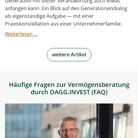
Generation mit dieser Verantwortung auch etwas
anfangen kann. Ein Blick auf den Generationendialog
als eigenständige Aufgabe — mit einer
Praxiskonstellation aus einer Unternehmerfamilie.
Wie
Weiterlesen …
gelingt
der
weitere Artikel
Vermögenstransfer
an
die
nächste
Häufige Fragen zur Vermögensberatung
Generation,
durch DAGG.INVEST (FAQ)
ohne
sie
zu
überfordern?