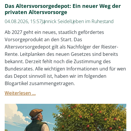
Das Altersvorsorgedepot: Ein neuer Weg der
privaten Altersvorsorge
04.08.2026, 15:57
Jannick Seidel
Leben im Ruhestand
Ab 2027 geht ein neues, staatlich gefördertes
Vorsorgeprodukt an den Start. Das
Altersvorsorgedepot gilt als Nachfolger der Riester-
Rente. Leitplanken des neuen Gesetzes sind bereits
bekannt. Derzeit fehlt noch die Zustimmung des
Bundesrates. Alle wichtigen Informationen und für wen
das Depot sinnvoll ist, haben wir im folgenden
Blogartikel zusammengetragen.
Das
Weiterlesen …
Altersvorsorgedepot:
Ein
neuer
Weg
der