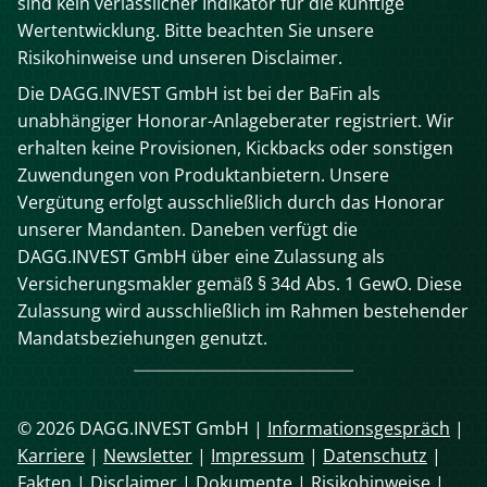
sind kein verlässlicher Indikator für die künftige
Wertentwicklung. Bitte beachten Sie unsere
Risikohinweise und unseren Disclaimer.
Die DAGG.INVEST GmbH ist bei der BaFin als
unabhängiger Honorar-Anlageberater registriert. Wir
erhalten keine Provisionen, Kickbacks oder sonstigen
Zuwendungen von Produktanbietern. Unsere
Vergütung erfolgt ausschließlich durch das Honorar
unserer Mandanten. Daneben verfügt die
DAGG.INVEST GmbH über eine Zulassung als
Versicherungsmakler gemäß § 34d Abs. 1 GewO. Diese
Zulassung wird ausschließlich im Rahmen bestehender
Mandatsbeziehungen genutzt.
© 2026 DAGG.INVEST GmbH |
Informationsgespräch
|
Karriere
|
Newsletter
|
Impressum
|
Datenschutz
|
Fakten
|
Disclaimer
|
Dokumente
|
Risikohinweise
|