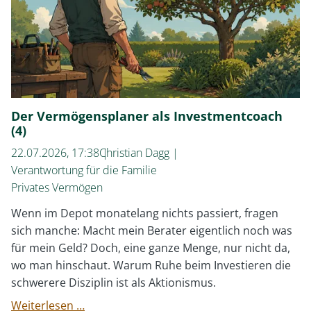
privaten
Altersvorsorge
Der Vermögensplaner als Investmentcoach
(4)
22.07.2026, 17:38
Christian Dagg
Verantwortung für die Familie
Privates Vermögen
Wenn im Depot monatelang nichts passiert, fragen
sich manche: Macht mein Berater eigentlich noch was
für mein Geld? Doch, eine ganze Menge, nur nicht da,
wo man hinschaut. Warum Ruhe beim Investieren die
schwerere Disziplin ist als Aktionismus.
Der
Weiterlesen …