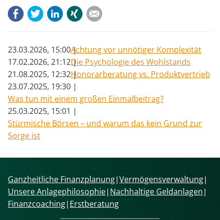
Facebook
Twitter
LinkedIn
Xing
E-mail
23.03.2026, 15:00
Achtung vor unnötiger Komplexität
17.02.2026, 21:12
Die Psychologie des Wohlstands
21.08.2025, 12:32
Honorarberatung vs. Produktvertrieb
23.07.2025, 19:30
Was tun mit einem großen Einmalbeitrag?
25.03.2025, 15:01
Stürmische Börsen – und warum das kein Grund zur
Sorge ist
Navigation
Ganzheitliche Finanzplanung
Vermögensverwaltung
überspringen
Unsere Anlagephilosophie
Nachhaltige Geldanlagen
Finanzcoaching
Erstberatung