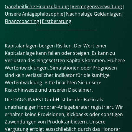
Navigation
Ganzheitliche Finanzplanung
Vermögensverwaltung
überspringen
Unsere Anlagephilosophie
Nachhaltige Geldanlagen
Finanzcoaching
Erstberatung
Kapitalanlagen bergen Risiken. Der Wert einer
Kapitalanlage kann fallen oder steigen. Es kann zu
Verlusten des eingesetzten Kapitals kommen. Frühere
Wertentwicklungen, Simulationen oder Prognosen
sind kein verlässlicher Indikator für die künftige
Wertentwicklung. Bitte beachten Sie unsere
Risikohinweise und unseren Disclaimer.
Die DAGG.INVEST GmbH ist bei der BaFin als
unabhängiger Honorar-Anlageberater registriert. Wir
erhalten keine Provisionen, Kickbacks oder sonstigen
Zuwendungen von Produktanbietern. Unsere
Vergütung erfolgt ausschließlich durch das Honorar