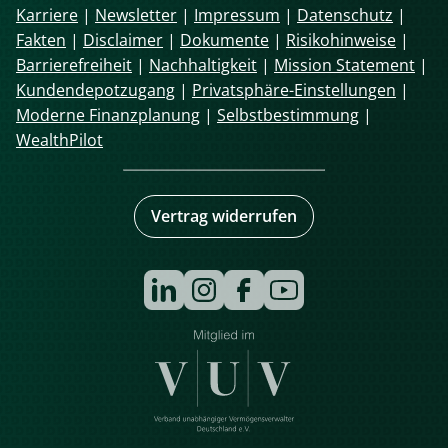
Karriere
|
Newsletter
|
Impressum
|
Datenschutz
|
Fakten
|
Disclaimer
|
Dokumente
|
Risikohinweise
|
Barrierefreiheit
|
Nachhaltigkeit
|
Mission Statement
|
Kundendepotzugang
|
Privatsphäre-Einstellungen
|
Moderne Finanzplanung
|
Selbstbestimmung
|
WealthPilot
Vertrag widerrufen
Navigation
überspringen