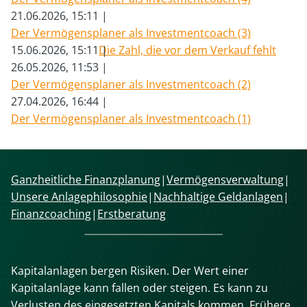
21.06.2026, 15:11
Der Vermögensplaner als Investmentcoach (3)
15.06.2026, 15:11
Die Zahl, die vor dem Verkauf fehlt
26.05.2026, 11:53
Der Vermögensplaner als Investmentcoach (2)
27.04.2026, 16:44
Der Vermögensplaner als Investmentcoach (1)
Navigation
Ganzheitliche Finanzplanung
Vermögensverwaltung
überspringen
Unsere Anlagephilosophie
Nachhaltige Geldanlagen
Finanzcoaching
Erstberatung
Kapitalanlagen bergen Risiken. Der Wert einer
Kapitalanlage kann fallen oder steigen. Es kann zu
Verlusten des eingesetzten Kapitals kommen. Frühere