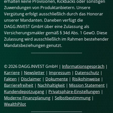
erhalten keine Provisionen, Kickbacks oder sonstigen
Zuwendungen von Produktanbietern. Unsere
Vergütung erfolgt ausschließlich durch das Honorar
unserer Mandanten. Daneben verfügt die
DAGG.INVEST GmbH über eine Zulassung als
Versicherungsmakler gemäß § 34d Abs. 1 GewO. Diese
Zulassung wird ausschließlich im Rahmen bestehender
Mandatsbeziehungen genutzt.
© 2026 DAGG.INVEST GmbH |
Informationsgespräch
|
Karriere
|
Newsletter
|
Impressum
|
Datenschutz
|
Fakten
|
Disclaimer
|
Dokumente
|
Risikohinweise
|
Barrierefreiheit
|
Nachhaltigkeit
|
Mission Statement
|
Kundendepotzugang
|
Privatsphäre-Einstellungen
|
Moderne Finanzplanung
|
Selbstbestimmung
|
WealthPilot