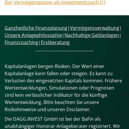
Der Vermögensplaner als Investmentcoach (1)
Navigation
Ganzheitliche Finanzplanung
Vermögensverwaltung
überspringen
Unsere Anlagephilosophie
Nachhaltige Geldanlagen
Finanzcoaching
Erstberatung
Kapitalanlagen bergen Risiken. Der Wert einer
Kapitalanlage kann fallen oder steigen. Es kann zu
Verlusten des eingesetzten Kapitals kommen. Frühere
Wertentwicklungen, Simulationen oder Prognosen
sind kein verlässlicher Indikator für die künftige
Wertentwicklung. Bitte beachten Sie unsere
Risikohinweise und unseren Disclaimer.
Die DAGG.INVEST GmbH ist bei der BaFin als
unabhängiger Honorar-Anlageberater registriert. Wir