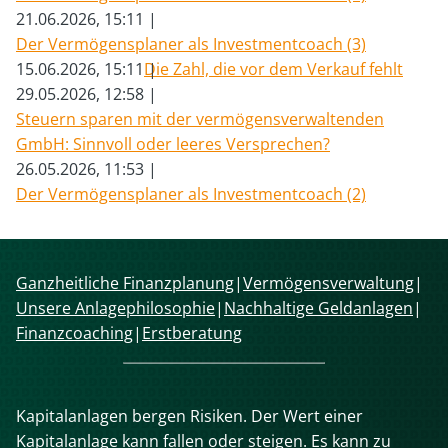
21.06.2026, 15:11
Der Vermögensplaner als Investmentcoach (3)
15.06.2026, 15:11
Die Zahl, die vor dem Verkauf fehlt
29.05.2026, 12:58
Steuern sparen mit der vermögensverwaltenden
GmbH: Sinnvoll oder leeres Versprechen?
26.05.2026, 11:53
Der Vermögensplaner als Investmentcoach (2)
Navigation
Ganzheitliche Finanzplanung
Vermögensverwaltung
überspringen
Unsere Anlagephilosophie
Nachhaltige Geldanlagen
Finanzcoaching
Erstberatung
Kapitalanlagen bergen Risiken. Der Wert einer
Kapitalanlage kann fallen oder steigen. Es kann zu