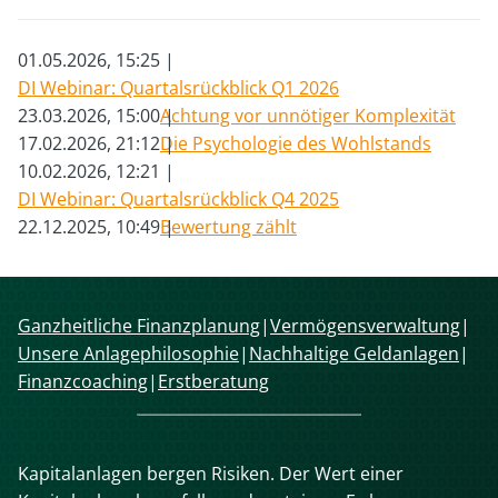
01.05.2026, 15:25
DI Webinar: Quartalsrückblick Q1 2026
23.03.2026, 15:00
Achtung vor unnötiger Komplexität
17.02.2026, 21:12
Die Psychologie des Wohlstands
10.02.2026, 12:21
DI Webinar: Quartalsrückblick Q4 2025
22.12.2025, 10:49
Bewertung zählt
Navigation
Ganzheitliche Finanzplanung
Vermögensverwaltung
überspringen
Unsere Anlagephilosophie
Nachhaltige Geldanlagen
Finanzcoaching
Erstberatung
Kapitalanlagen bergen Risiken. Der Wert einer