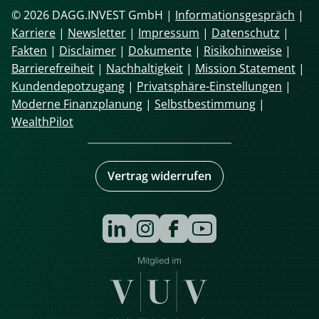
© 2026 DAGG.INVEST GmbH |
Informationsgespräch
|
Karriere
|
Newsletter
|
Impressum
|
Datenschutz
|
Fakten
|
Disclaimer
|
Dokumente
|
Risikohinweise
|
Barrierefreiheit
|
Nachhaltigkeit
|
Mission Statement
|
Kundendepotzugang
|
Privatsphäre-Einstellungen
|
Moderne Finanzplanung
|
Selbstbestimmung
|
WealthPilot
Vertrag widerrufen
Navigation
überspringen