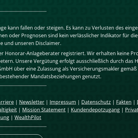
age kann fallen oder steigen. Es kann zu Verlusten des eing
n oder Prognosen sind kein verlässlicher Indikator für die
se und unseren Disclaimer.
 Honorar-Anlageberater registriert. Wir erhalten keine Pro
tern. Unsere Vergütung erfolgt ausschließlich durch das 
mbH über eine Zulassung als Versicherungsmakler gemäß 
n bestehender Mandatsbeziehungen genutzt.
rriere
|
Newsletter
|
Impressum
|
Datenschutz
|
Fakten
|
ltigkeit
|
Mission Statement
|
Kundendepotzugang
|
Priva
mung
|
WealthPilot