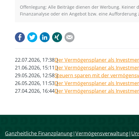
Dagg
Dagg
Offenlegung: Alle Beiträge dienen der Werbung. Keiner de
Finanzanalyse oder ein Angebot bzw. eine Aufforderung 
Facebook
Twitter
LinkedIn
Xing
E-mail
22.07.2026, 17:38
Der Vermögensplaner als Investmen
21.06.2026, 15:11
Der Vermögensplaner als Investmen
29.05.2026, 12:58
Steuern sparen mit der vermögensv
26.05.2026, 11:53
Der Vermögensplaner als Investmen
27.04.2026, 16:44
Der Vermögensplaner als Investmen
Navigation
Ganzheitliche Finanzplanung
Vermögensverwaltung
Uns