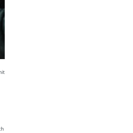
mit
ch