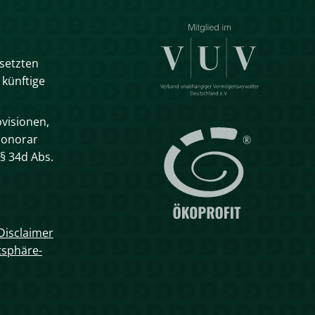
esetzten
 künftige
visionen,
Honorar
§ 34d Abs.
Disclaimer
tsphäre-