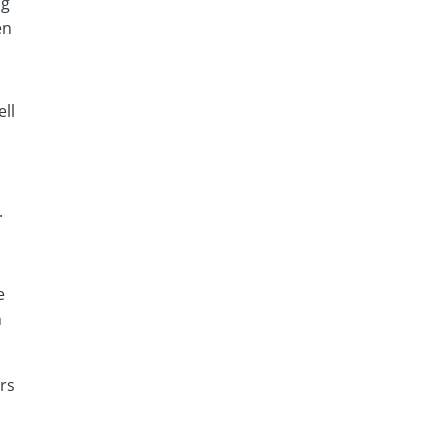
ng
en
ll
.
e
h
rs