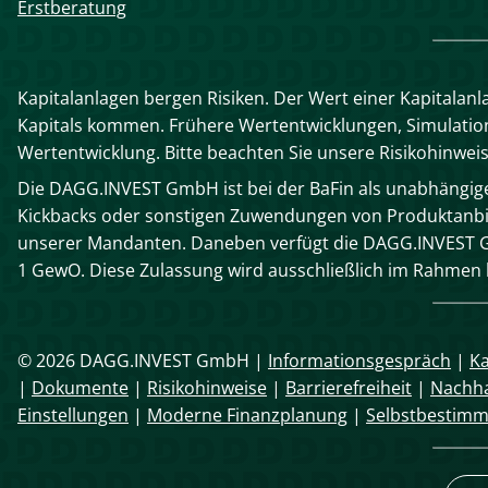
überspringen
Erstberatung
Kapitalanlagen bergen Risiken. Der Wert einer Kapitalanl
Kapitals kommen. Frühere Wertentwicklungen, Simulatione
Wertentwicklung. Bitte beachten Sie unsere Risikohinwei
Die DAGG.INVEST GmbH ist bei der BaFin als unabhängiger
Kickbacks oder sonstigen Zuwendungen von Produktanbie
unserer Mandanten. Daneben verfügt die DAGG.INVEST G
1 GewO. Diese Zulassung wird ausschließlich im Rahme
© 2026 DAGG.INVEST GmbH |
Informationsgespräch
|
Ka
|
Dokumente
|
Risikohinweise
|
Barrierefreiheit
|
Nachha
Einstellungen
|
Moderne Finanzplanung
|
Selbstbestim