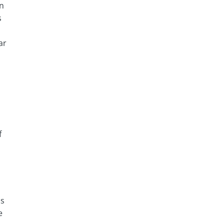
en
s
ar
f
is
e