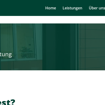
Navigation
Home
Leistungen
Über un
überspringen
tung
est?