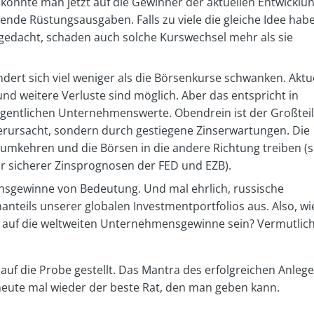
könnte man jetzt auf die Gewinner der aktuellen Entwicklu
ende Rüstungsausgaben. Falls zu viele die gleiche Idee hab
gedacht, schaden auch solche Kurswechsel mehr als sie
dert sich viel weniger als die Börsenkurse schwanken. Aktue
nd weitere Verluste sind möglich. Aber das entspricht in
igentlichen Unternehmenswerte. Obendrein ist der Großteil
erursacht, sondern durch gestiegene Zinserwartungen. Die
umkehren und die Börsen in die andere Richtung treiben (s
ar sicherer Zinsprognosen der FED und EZB).
nsgewinne von Bedeutung. Und mal ehrlich, russische
teils unserer globalen Investmentportfolios aus. Also, wi
n auf die weltweiten Unternehmensgewinne sein? Vermutlic
auf die Probe gestellt. Das Mantra des erfolgreichen Anlege
heute mal wieder der beste Rat, den man geben kann.