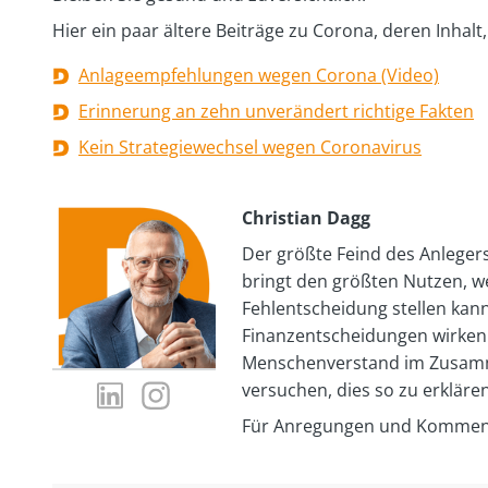
Hier ein paar ältere Beiträge zu Corona, deren Inhalt
Anlageempfehlungen wegen Corona (Video)
Erinnerung an zehn unverändert richtige Fakten
Kein Strategiewechsel wegen Coronavirus
Christian Dagg
Der größte Feind des Anlegers
bringt den größten Nutzen, w
Fehlentscheidung stellen kann.
Finanzentscheidungen wirken
Menschenverstand im Zusamm
LinkedIn-
Instagram-
versuchen, dies so zu erklären
Profil
Profil
Für Anregungen und Kommenta
von
von
Christian
Christian