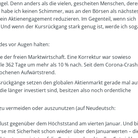
kugel. Denn anders als die vielen, gescheiten Menschen, der
 habe ich keinen Schimmer, was an den Börsen als nächste
mein Aktienengagement reduzieren. Im Gegenteil, wenn sich
 Und wenn der Kursrückgang stark genug ist, werde ich sog
des vor Augen halten:
e der freien Marktwirtschaft. Eine Korrektur war sowieso
alle 362 Tage um mehr als 10 % nach. Seit dem Corona-Crash
rochenen Aufwärtstrend.
rsrückgänge setzen den globalen Aktienmarkt gerade mal au
ie länger investiert sind, besitzen also noch ordentliche
 zu vermeiden oder auszunutzen (auf Neudeutsch:
Verlust gegenüber dem Höchststand am vierten Januar. Und b
rse mit Sicherheit schon wieder über den Januarwerten – di