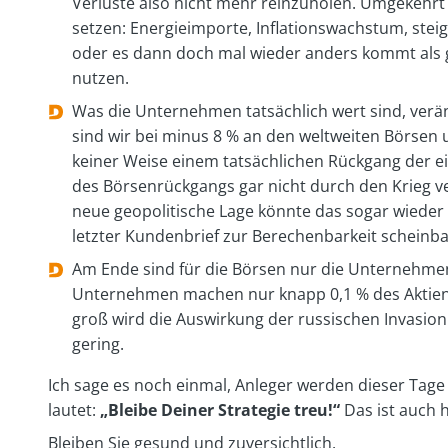
Verluste also nicht mehr reinzuholen. Umgekehrt 
setzen: Energieimporte, Inflationswachstum, steig
oder es dann doch mal wieder anders kommt als 
nutzen.
Was die Unternehmen tatsächlich wert sind, verän
sind wir bei minus 8 % an den weltweiten Börsen u
keiner Weise einem tatsächlichen Rückgang der e
des Börsenrückgangs gar nicht durch den Krieg v
neue geopolitische Lage könnte das sogar wieder 
letzter Kundenbrief zur Berechenbarkeit scheinb
Am Ende sind für die Börsen nur die Unternehme
Unternehmen machen nur knapp 0,1 % des Aktienan
groß wird die Auswirkung der russischen Invasio
gering.
Ich sage es noch einmal, Anleger werden dieser Tage 
lautet:
„Bleibe Deiner Strategie treu!“
Das ist auch 
Bleiben Sie gesund und zuversichtlich.