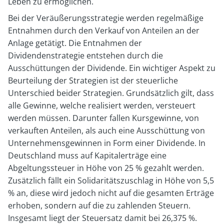
Leben zu ermöglichen.
Bei der Veräußerungsstrategie werden regelmäßige
Entnahmen durch den Verkauf von Anteilen an der
Anlage getätigt. Die Entnahmen der
Dividendenstrategie entstehen durch die
Ausschüttungen der Dividende. Ein wichtiger Aspekt zu
Beurteilung der Strategien ist der steuerliche
Unterschied beider Strategien. Grundsätzlich gilt, dass
alle Gewinne, welche realisiert werden, versteuert
werden müssen. Darunter fallen Kursgewinne, von
verkauften Anteilen, als auch eine Ausschüttung von
Unternehmensgewinnen in Form einer Dividende. In
Deutschland muss auf Kapitalerträge eine
Abgeltungssteuer in Höhe von 25 % gezahlt werden.
Zusätzlich fällt ein Solidaritätszuschlag in Höhe von 5,5
% an, diese wird jedoch nicht auf die gesamten Erträge
erhoben, sondern auf die zu zahlenden Steuern.
Insgesamt liegt der Steuersatz damit bei 26,375 %.