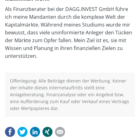
von
Als Finanzberater bei der DAGG.INVEST GmbH führe
Maximilian
ich meine Mandanten durch die komplexe Welt der
Worm
Kapitalmärkte. Während meines Studiums wurde mir
bewusst, dass viele uninformierte Anleger den Tücken
der Märkte zum Opfer fallen. Mein Ziel ist es, sie mit
Wissen und Planung in ihren finanziellen Zielen zu
unterstützen.
Offenlegung: Alle Beiträge dienen der Werbung. Keiner
der Inhalte dieses Internetauftritts stellt eine
Anlageberatung, Finanzanalyse oder ein Angebot bzw.
eine Aufforderung zum Kauf oder Verkauf eines Vertrags
oder Wertpapieres dar.
Facebook
Twitter
LinkedIn
Xing
E-mail