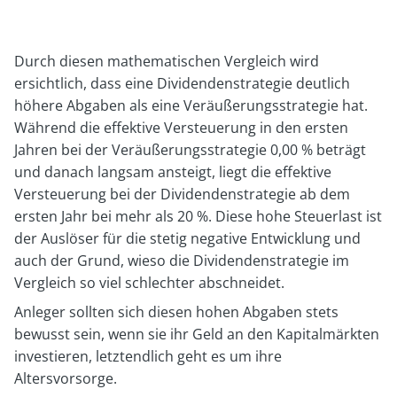
Durch diesen mathematischen Vergleich wird
ersichtlich, dass eine Dividendenstrategie deutlich
höhere Abgaben als eine Veräußerungsstrategie hat.
Während die effektive Versteuerung in den ersten
Jahren bei der Veräußerungsstrategie 0,00 % beträgt
und danach langsam ansteigt, liegt die effektive
Versteuerung bei der Dividendenstrategie ab dem
ersten Jahr bei mehr als 20 %. Diese hohe Steuerlast ist
der Auslöser für die stetig negative Entwicklung und
auch der Grund, wieso die Dividendenstrategie im
Vergleich so viel schlechter abschneidet.
Anleger sollten sich diesen hohen Abgaben stets
bewusst sein, wenn sie ihr Geld an den Kapitalmärkten
investieren, letztendlich geht es um ihre
Altersvorsorge.