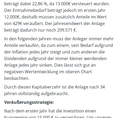
beträgt dabei 22,86 %, da 13.000€ versteuert wurden.
Der Entnahmebedarf beträgt jedoch im ersten Jahr
12.000€, deshalb müssen zusätzlich Anteile im Wert
von 429€ veräußert. Der Jahresendwert der Anlage
beträgt dadurch nur noch 299.571 €.
In den folgenden Jahren muss der Anleger immer mehr
Anteile verkaufen, da zum einem, sein Bedarf aufgrund
der Inflation jedes Jahr steigt und zum anderen die
Dividenden aufgrund der immer kleiner werdenden
Anlage jedes Jahr sinken. Dies lässt sich gut an
negativen Wertentwicklung im oberen Chart
beobachten.
Durch diesen Kapitalverzehr ist die Anlage nach 34
Jahren vollständig aufgebraucht.
Veräußerungsstrategie:
Nach dem ersten Jahr hat die Investition einen
Kursgewinn von 15.000 € zu verzeichnen. Um unseren