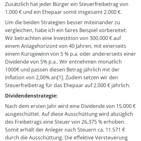
Zusätzlich hat jeder Bürger ein Steuerfreibetrag von
1.000 € und ein Ehepaar somit insgesamt 2.000 €.
Um die beiden Strategien besser miteinander zu
vergleichen, habe ich ein faires Beispiel vorbereitet:
Wir betrachten eine Investition von 300.000 € auf
einem Anlagehorizont von 40 Jahren, mit einerseits
einem Kursgewinn von 5 % p.a. oder andererseits einer
Dividende von 5% p.a.. Wir entnehmen monatlich
1000€ und passen diesen Betrag jährlich mit der
Inflation von 2,00% an[1]. Zudem setzen wir den
Steuerfreibetrag für das Ehepaar auf 2.000 € jährlich.
Dividendenstrategie:
Nach dem ersten Jahr wird eine Dividende von 15.000 €
ausgeschüttet. Auf diese Ausschüttung wird abzüglich
des Freibetrags eine Steuer von 26,375 % erhoben.
Somit erhält der Anleger nach Steuern ca. 11.571 €
durch die Ausschüttung. Die effektive Versteuerung