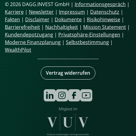
© 2026 DAGG.INVEST GmbH |
Informationsgespräch
|
Karriere
|
Newsletter
|
Impressum
|
Datenschutz
|
Fakten
|
Disclaimer
|
Dokumente
|
Risikohinweise
|
Barrierefreiheit
|
Nachhaltigkeit
|
Mission Statement
|
Kundendepotzugang
|
Privatsphäre-Einstellungen
|
Moderne Finanzplanung
|
Selbstbestimmung
|
WealthPilot
Vertrag widerrufen
Navigation
überspringen