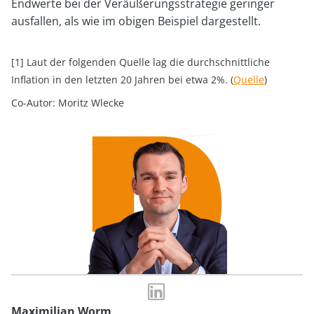
Endwerte bei der Veräußerungsstrategie geringer
ausfallen, als wie im obigen Beispiel dargestellt.
[1] Laut der folgenden Quelle lag die durchschnittliche
Inflation in den letzten 20 Jahren bei etwa 2%. (
Quelle
)
Co-Autor: Moritz Wlecke
LinkedIn-
Profil
Maximilian Worm